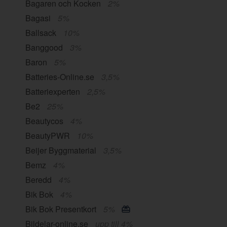
Bagaren och Kocken
2%
Bagasi
5%
Ballsack
10%
Banggood
3%
Baron
5%
Batteries-Online.se
3,5%
Batteriexperten
2,5%
Be2
25%
Beautycos
4%
BeautyPWR
10%
Beijer Byggmaterial
3,5%
Bemz
4%
Beredd
4%
Bik Bok
4%
Bik Bok Presentkort
5%
Bildelar-online.se
upp till 4%