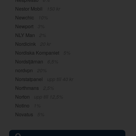
Nestor Mobil
150 kr
Newchic
10%
Newport
3%
NLY Man
2%
Nordicink
20 kr
Nordiska Kompaniet
5%
Nordstjärnan
6,5%
nordvpn
20%
Norstatpanel
upp till 40 kr
Northmans
2,5%
Norton
upp till 12,5%
Notino
1%
Novatus
5%
O