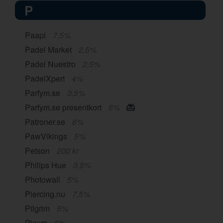
P
Paapi
7,5%
Padel Market
2,5%
Padel Nuestro
2,5%
PadelXpert
4%
Parfym.se
3,5%
Parfym.se presentkort
5%
Patroner.se
6%
PawVikings
5%
Petson
200 kr
Philips Hue
3,5%
Photowall
5%
Piercing.nu
7,5%
Pilgrim
5%
Pixum
5%