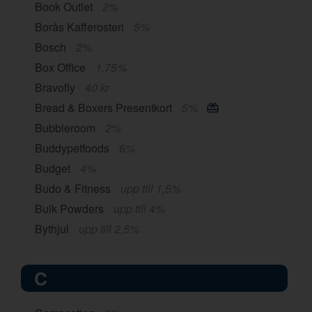
Book Outlet
2%
Borås Kafferosteri
5%
Bosch
2%
Box Office
1,75%
Bravofly
40 kr
Bread & Boxers Presentkort
5%
Bubbleroom
2%
Buddypetfoods
6%
Budget
4%
Budo & Fitness
upp till 1,5%
Bulk Powders
upp till 4%
Bythjul
upp till 2,5%
C