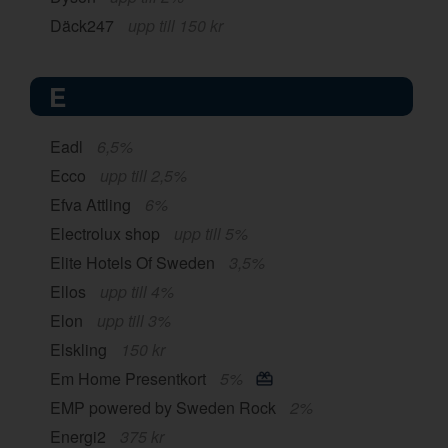
Däck247
upp till 150 kr
E
Eadl
6,5%
Ecco
upp till 2,5%
Efva Attling
6%
Electrolux shop
upp till 5%
Elite Hotels Of Sweden
3,5%
Ellos
upp till 4%
Elon
upp till 3%
Elskling
150 kr
Em Home Presentkort
5%
EMP powered by Sweden Rock
2%
Energi2
375 kr