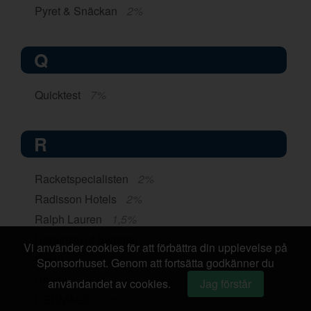
Pyret & Snäckan
2%
Q
Quicktest
7%
R
Racketspecialisten
2%
Radisson Hotels
2%
Ralph Lauren
1,5%
Rapunzel of Sweden
2,5%
Vi använder cookies för att förbättra din upplevelse på
Ratsit
upp till 30 kr
Sponsorhuset. Genom att fortsätta godkänner du
Readly
60 kr
användandet av cookies.
Jag förstår
REDMAGIC
2%