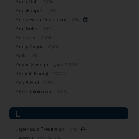
Kopa Golf
7,5%
Kopskoppel
7,5%
Kosta Boda Presentkort
5%
KraftKöket
15%
Kristorget
8,5%
Kungsängen
2,5%
Kutts
4%
Kuvert Sverige
upp till 3,5%
Kärnfull Energi
300 kr
Kök & Bad
2,5%
Körkortsfoto.com
10 kr
L
Lagerhaus Presentkort
5%
Lamp24
upp till 4%