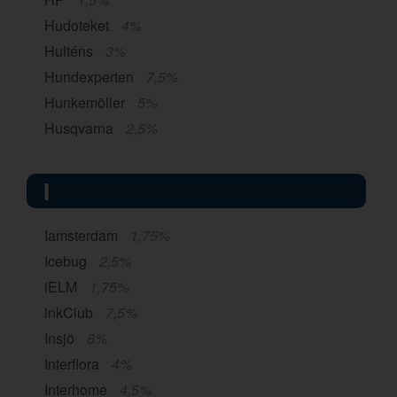
Hudoteket
4%
Hulténs
3%
Hundexperten
7,5%
Hunkemöller
5%
Husqvarna
2,5%
I
Iamsterdam
1,75%
Icebug
2,5%
iELM
1,75%
inkClub
7,5%
Insjö
8%
Interflora
4%
Interhome
4,5%