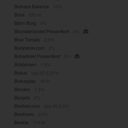
Biohack Balance
10%
Bixia
350 kr
Björn Borg
5%
Blomsterlandet Presentkort
5%
Blue Tomato
3,5%
Bodystore.com
2%
Bokadirekt Presentkort
5%
Bokbörsen
1,5%
Bokus
upp till 2,25%
Bokusplay
10 kr
Bonden
1,5%
Bonprix
2%
Boohoo.com
upp till 2,5%
Bookhero
2,5%
Bookie
115 kr