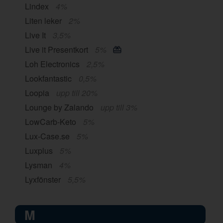
Lindex
4%
Liten leker
2%
Live It
3,5%
Live it Presentkort
5%
Loh Electronics
2,5%
Lookfantastic
0,5%
Loopia
upp till 20%
Lounge by Zalando
upp till 3%
LowCarb-Keto
5%
Lux-Case.se
5%
Luxplus
5%
Lysman
4%
Lyxfönster
5,5%
M