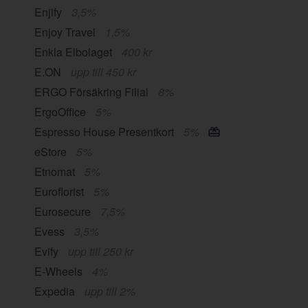
Enjify
3,5%
Enjoy Travel
1,5%
Enkla Elbolaget
400 kr
E.ON
upp till 450 kr
ERGO Försäkring Filial
8%
ErgoOffice
5%
Espresso House Presentkort
5%
eStore
5%
Etnomat
5%
Euroflorist
5%
Eurosecure
7,5%
Evess
3,5%
Evify
upp till 250 kr
E-Wheels
4%
Expedia
upp till 2%