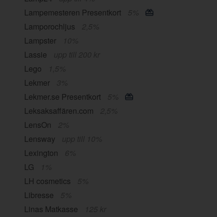
Lampemesteren Presentkort
5%
Lamporochljus
2,5%
Lampster
10%
Lassie
upp till 200 kr
Lego
1,5%
Lekmer
3%
Lekmer.se Presentkort
5%
Leksaksaffären.com
2,5%
LensOn
2%
Lensway
upp till 10%
Lexington
6%
LG
1%
LH cosmetics
5%
Libresse
5%
Linas Matkasse
125 kr