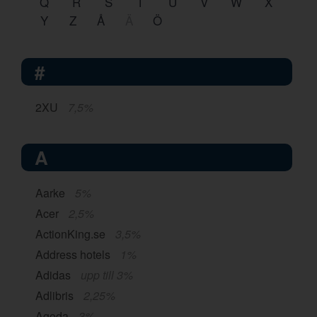
Q
R
S
T
U
V
W
X
Y
Z
Å
Ä
Ö
#
2XU
7,5%
A
Aarke
5%
Acer
2,5%
ActionKing.se
3,5%
Address hotels
1%
Adidas
upp till 3%
Adlibris
2,25%
Agoda
3%