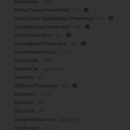
Golvpoolen
1,5%
Gothia Towers Presentkort
5%
Grand Hotell Saltsjöbaden Presentkort
5%
Grandparfymeri presentkort
5%
Granit Presentkort
5%
Granngården Presentkort
5%
Graviditetskollen.nu
3,75%
Great Earth
7,5%
Greatlife.se
upp till 4%
Greentrip
5%
Grillkung Presentkort
5%
Gripsholm
7,5%
Guldfynd
4%
Gus Textil
5%
Gymgrossisten.com
upp till 2%
Gymkungen
5%