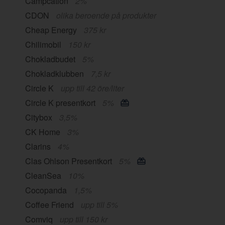
Campcation
2%
CDON
olika beroende på produkter
Cheap Energy
375 kr
Chilimobil
150 kr
Chokladbudet
5%
Chokladklubben
7,5 kr
Circle K
upp till 42 öre/liter
Circle K presentkort
5%
Citybox
3,5%
CK Home
3%
Clarins
4%
Clas Ohlson Presentkort
5%
CleanSea
10%
Cocopanda
1,5%
Coffee Friend
upp till 5%
Comviq
upp till 150 kr