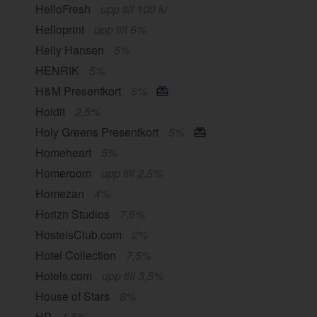
HelloFresh
upp till 100 kr
Helloprint
upp till 6%
Helly Hansen
5%
HENRIK
5%
H&M Presentkort
5%
Holdit
2,5%
Holy Greens Presentkort
5%
Homeheart
5%
Homeroom
upp till 2,5%
Homezan
4%
Horizn Studios
7,5%
HostelsClub.com
2%
Hotel Collection
7,5%
Hotels.com
upp till 3,5%
House of Stars
8%
HP
1,5%