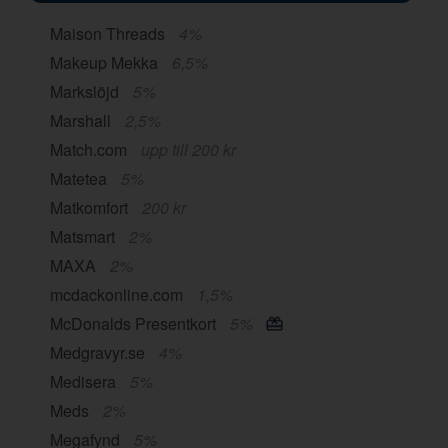
Maison Threads
4%
Makeup Mekka
6,5%
Markslöjd
5%
Marshall
2,5%
Match.com
upp till 200 kr
Matetea
5%
Matkomfort
200 kr
Matsmart
2%
MAXA
2%
mcdackonline.com
1,5%
McDonalds Presentkort
5%
Medgravyr.se
4%
Medisera
5%
Meds
2%
Megafynd
5%