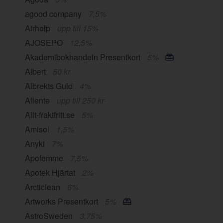
agood company
7,5%
Airhelp
upp till 15%
AJOSEPO
12,5%
Akademibokhandeln Presentkort
5%
Albert
50 kr
Albrekts Guld
4%
Allente
upp till 250 kr
Allt-fraktfritt.se
5%
Amisol
1,5%
Anyki
7%
Apofemme
7,5%
Apotek Hjärtat
2%
Arcticlean
6%
Artworks Presentkort
5%
AstroSweden
3,75%