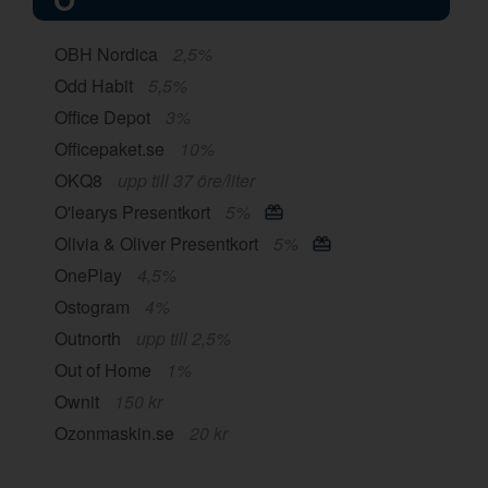
OBH Nordica
2,5%
Odd Habit
5,5%
Office Depot
3%
Officepaket.se
10%
OKQ8
upp till 37 öre/liter
O'learys Presentkort
5%
Olivia & Oliver Presentkort
5%
OnePlay
4,5%
Ostogram
4%
Outnorth
upp till 2,5%
Out of Home
1%
Ownit
150 kr
Ozonmaskin.se
20 kr