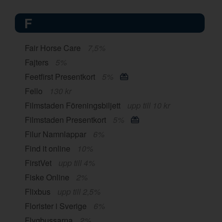
F
Fair Horse Care
7,5%
Fajters
5%
Feetfirst Presentkort
5%
Fello
130 kr
Filmstaden Föreningsbiljett
upp till 10 kr
Filmstaden Presentkort
5%
Filur Namnlappar
6%
Find it online
10%
FirstVet
upp till 4%
Fiske Online
2%
Flixbus
upp till 2,5%
Florister i Sverige
6%
Flygbussarna
2%