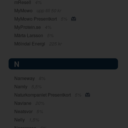
mResell
4%
MyMowo
upp till 50 kr
MyMowo Presentkort
5%
MyProtein.se
4%
Märta Larsson
5%
Mölndal Energi
225 kr
N
Nameway
8%
Namly
5,5%
Naturkompaniet Presentkort
5%
Naviane
20%
Neatsvor
5%
Nelly
1,5%
Nespresso
6%