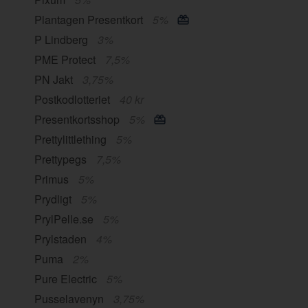
Plantagen Presentkort
5%
P Lindberg
3%
PME Protect
7,5%
PN Jakt
3,75%
Postkodlotteriet
40 kr
Presentkortsshop
5%
Prettylittlething
5%
Prettypegs
7,5%
Primus
5%
Prydligt
5%
PrylPelle.se
5%
Prylstaden
4%
Puma
2%
Pure Electric
5%
Pusselavenyn
3,75%