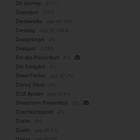
Db Journey
2,5%
Deevotion
7,5%
Dentaworks
upp till 15%
Dentway
upp till 100 kr
Designtorget
4%
Desigual
3,75%
Din sko Presentkort
5%
Din Trädgård
5%
Direct Ferries
upp till 2%
Disney Store
2%
DOZ Apotek
upp till 4%
Dressmann Presentkort
5%
Duschkompaniet
4%
Dustie
5%
Dustin
upp till 5%
Dyson
upp till 2%