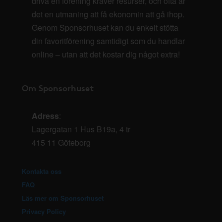
driva en förening kräver resurser, och ofta är
det en utmaning att få ekonomin att gå ihop.
Genom Sponsorhuset kan du enkelt stötta
din favoritförening samtidigt som du handlar
online – utan att det kostar dig något extra!
Om Sponsorhuset
Adress
:
Lagergatan 1 Hus B19a, 4 tr
415 11 Göteborg
Kontakta oss
FAQ
Läs mer om Sponsorhuset
Privacy Policy