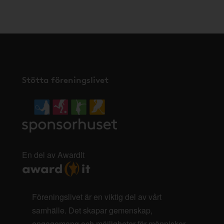
här
.
Stötta föreningslivet
En del av AwardIt
Föreningslivet är en viktig del av vårt
samhälle. Det skapar gemenskap,
engagemang och möjligheter för människor