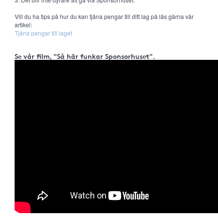
Vill du ha tips på hur du kan tjäna pengar till ditt lag på läs gärna vår
artikel:
Tjäna pengar till laget
Se vår film, "Så här funkar Sponsorhuset".