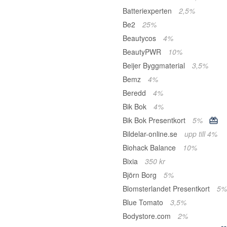
Batteriexperten
2,5%
Be2
25%
Beautycos
4%
BeautyPWR
10%
Beijer Byggmaterial
3,5%
Bemz
4%
Beredd
4%
Bik Bok
4%
Bik Bok Presentkort
5%
Bildelar-online.se
upp till 4%
Biohack Balance
10%
Bixia
350 kr
Björn Borg
5%
Blomsterlandet Presentkort
5%
Blue Tomato
3,5%
Bodystore.com
2%