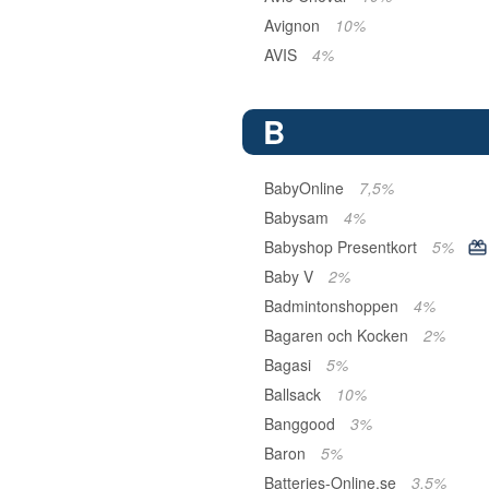
Avignon
10%
AVIS
4%
B
BabyOnline
7,5%
Babysam
4%
Babyshop Presentkort
5%
Baby V
2%
Badmintonshoppen
4%
Bagaren och Kocken
2%
Bagasi
5%
Ballsack
10%
Banggood
3%
Baron
5%
Batteries-Online.se
3,5%