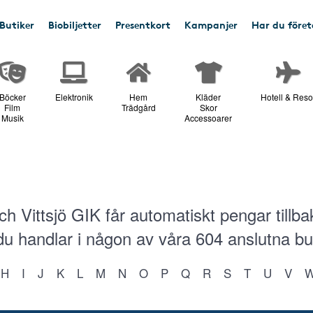
Butiker
Biobiljetter
Presentkort
Kampanjer
Har du före
Böcker
Elektronik
Hem
Kläder
Hotell & Reso
Film
Trädgård
Skor
Musik
Accessoarer
h Vittsjö GIK får automatiskt pengar tillb
 du handlar i någon av våra
604
anslutna bu
H
I
J
K
L
M
N
O
P
Q
R
S
T
U
V