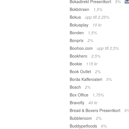
Bokadirekt Presentkort
5%
Bokbörsen
1,5%
Bokus
upp till 2,25%
Bokusplay
10 kr
Bonden
1,5%
Bonprix
2%
Boohoo.com
upp till 2,5%
Bookhero
2,5%
Bookie
115 kr
Book Outlet
2%
Borås Kafferosteri
5%
Bosch
2%
Box Office
1,75%
Bravofly
40 kr
Bread & Boxers Presentkort
5
Bubbleroom
2%
Buddypetfoods
6%