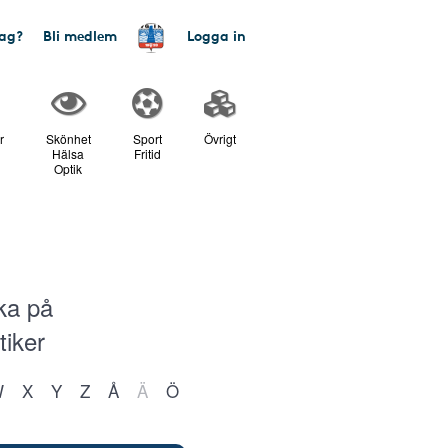
tag?
Bli medlem
Logga in
r
Skönhet
Sport
Övrigt
Hälsa
Fritid
Optik
aka på
tiker
W
X
Y
Z
Å
Ä
Ö