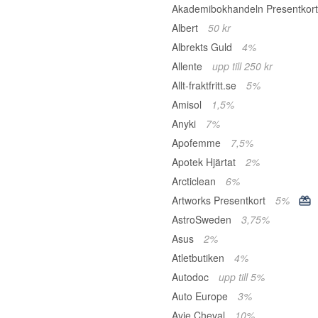
Akademibokhandeln Presentkor
Albert
50 kr
Albrekts Guld
4%
Allente
upp till 250 kr
Allt-fraktfritt.se
5%
Amisol
1,5%
Anyki
7%
Apofemme
7,5%
Apotek Hjärtat
2%
Arcticlean
6%
Artworks Presentkort
5%
AstroSweden
3,75%
Asus
2%
Atletbutiken
4%
Autodoc
upp till 5%
Auto Europe
3%
Avie Cheval
10%