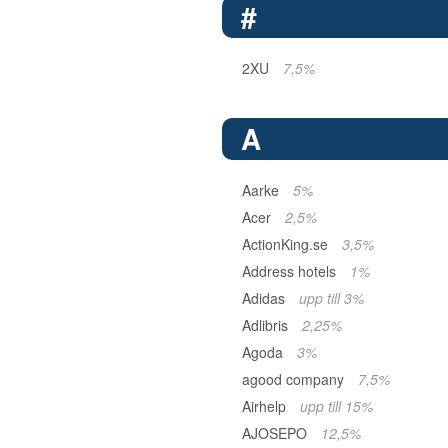
#
2XU
7,5%
A
Aarke
5%
Acer
2,5%
ActionKing.se
3,5%
Address hotels
1%
Adidas
upp till 3%
Adlibris
2,25%
Agoda
3%
agood company
7,5%
Airhelp
upp till 15%
AJOSEPO
12,5%