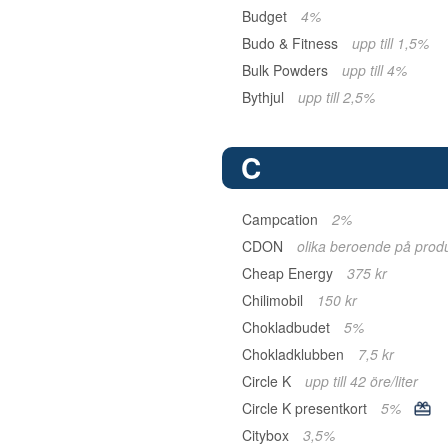
Budget
4%
Budo & Fitness
upp till 1,5%
Bulk Powders
upp till 4%
Bythjul
upp till 2,5%
C
Campcation
2%
CDON
olika beroende på prod
Cheap Energy
375 kr
Chilimobil
150 kr
Chokladbudet
5%
Chokladklubben
7,5 kr
Circle K
upp till 42 öre/liter
Circle K presentkort
5%
Citybox
3,5%