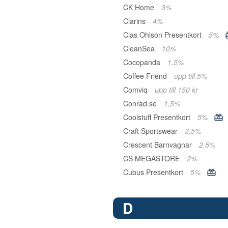
CK Home
3%
Clarins
4%
Clas Ohlson Presentkort
5%
CleanSea
10%
Cocopanda
1,5%
Coffee Friend
upp till 5%
Comviq
upp till 150 kr
Conrad.se
1,5%
Coolstuff Presentkort
5%
Craft Sportswear
3,5%
Crescent Barnvagnar
2,5%
CS MEGASTORE
2%
Cubus Presentkort
5%
D