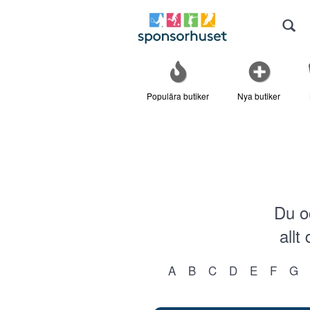
Populära butiker
Nya butiker
Du oc
allt
A
B
C
D
E
F
G