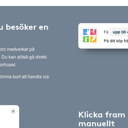
u besöker en
 som medverkar på
Du kan alltså gå direkt
sorhuset.
lömma bort att handla via
Klicka fram
manuellt