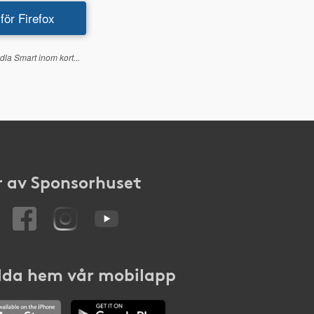
 för Firefox
dla Smart inom kort...
 av Sponsorhuset
da hem vår mobilapp