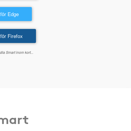
 för Edge
 för Firefox
dla Smart inom kort...
Smart