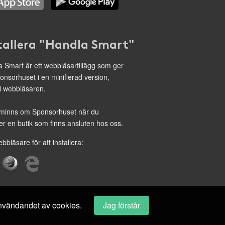
tallera "Handla Smart"
 Smart är ett webbläsartillägg som ger
onsorhuset i en minifierad version,
 i webbläsaren.
minns om Sponsorhuset när du
r en butik som finns ansluten hos oss.
ebbläsare för att installera:
 användandet av cookies.
Jag förstår