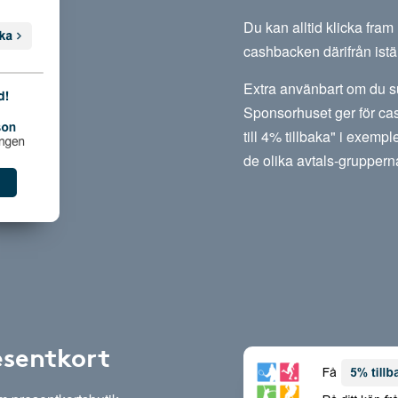
Du kan alltid klicka fra
cashbacken därifrån istäl
Extra använbart om du su
Sponsorhuset ger för cas
till 4% tillbaka" i exempl
de olika avtals-gruppern
esentkort