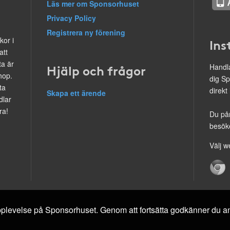
Läs mer om Sponsorhuset
Privacy Policy
Registrera ny förening
kor i
Ins
att
ta är
Hjälp och frågor
Handla
hop.
dig Sp
ta
direkt
Skapa ett ärende
dlar
ra!
Du på
besöke
Välj w
 upplevelse på Sponsorhuset. Genom att fortsätta godkänner du