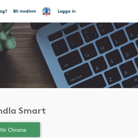
tag?
Bli medlem
Logga in
andla Smart
t för Chrome