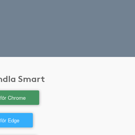
andla Smart
t för Chrome
 för Edge