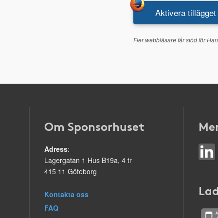
Aktivera tillägget
Fler webbläsare får stöd för Han
Om Sponsorhuset
Mer
Adress
:
Lagergatan 1 Hus B19a, 4 tr
415 11 Göteborg
Lad
Kontakta oss
FAQ