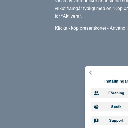
Vissa av våra butiker är anslutna so
vilket framgår tydligt med en "Köp pr
för "Aktivera".
Klicka - köp presentkortet - Använd i 