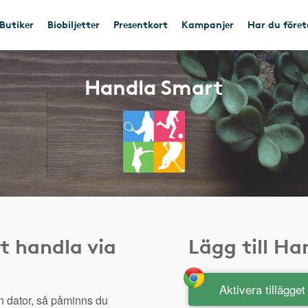
Butiker
Biobiljetter
Presentkort
Kampanjer
Har du före
Handla Smart
t handla via
Lägg till H
Aktivera tillägge
n dator, så påminns du