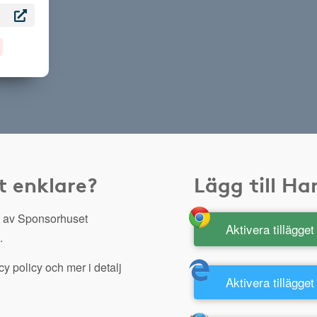
t enklare?
Lägg till H
 av Sponsorhuset
Aktivera tillägge
.
y policy och mer i detalj
Aktivera tillägget