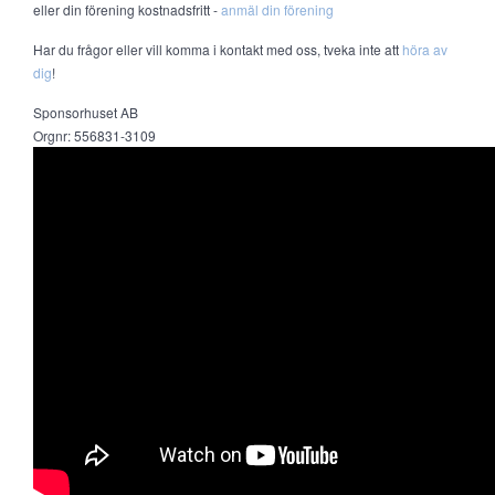
eller din förening kostnadsfritt -
anmäl din förening
Har du frågor eller vill komma i kontakt med oss, tveka inte att
höra av
dig
!
Sponsorhuset AB
Orgnr: 556831-3109