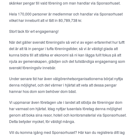
skänker pengar till vald förening om man handlar via Sponsorhuset.
Hela 170,000 personer är medlemmar och handlar via Sponsorhuset
vilket har inneburit att vi fått in 80,789,738 kr.
Stort tack för ert engagemang!
När det gäller svenskt föreningsliv så vet vi av egen erfarenhet hur tufft
det är att få in pengar i tuffa föreningstider, så vi är väldigt glada att
kunna bidra till att stärka er ekonomi så ni kan lägga fullt fokus på att
njuta av gemenskapen, glädjen och det fullständiga engagemang som
svenskt föreningsliv innebär.
Under senare tid har även välgörenhetsorganisationerna börjat nyttja
denna möjlighet, och det värmer i hjärtat att veta att dessa pengar
hamnar hos dom som behöver dom bäst.
Vi uppmanar även företagen ute i landet att stödja de föreningar dom
har varmast om hjärtat. Idag nyttjar tusentals företag denna möjlighet
genom att boka sina resor, hotell och kontorsmaterial via Sponsorhuset.
Detta betyder mycket, för väldigt många.
Vill du komma igång med Sponsorhuset? Här kan du registrera ditt lag