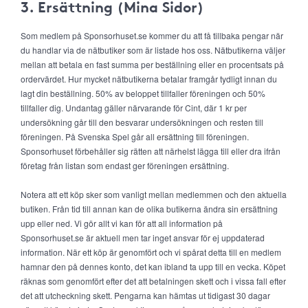
3. Ersättning (Mina Sidor)
Som medlem på Sponsorhuset.se kommer du att få tillbaka pengar när
du handlar via de nätbutiker som är listade hos oss. Nätbutikerna väljer
mellan att betala en fast summa per beställning eller en procentsats på
ordervärdet. Hur mycket nätbutikerna betalar framgår tydligt innan du
lagt din beställning. 50% av beloppet tillfaller föreningen och 50%
tillfaller dig. Undantag gäller närvarande för Cint, där 1 kr per
undersökning går till den besvarar undersökningen och resten till
föreningen. På Svenska Spel går all ersättning till föreningen.
Sponsorhuset förbehåller sig rätten att närhelst lägga till eller dra ifrån
företag från listan som endast ger föreningen ersättning.
Notera att ett köp sker som vanligt mellan medlemmen och den aktuella
butiken. Från tid till annan kan de olika butikerna ändra sin ersättning
upp eller ned. Vi gör allt vi kan för att all information på
Sponsorhuset.se är aktuell men tar inget ansvar för ej uppdaterad
information. När ett köp är genomfört och vi spårat detta till en medlem
hamnar den på dennes konto, det kan ibland ta upp till en vecka. Köpet
räknas som genomfört efter det att betalningen skett och i vissa fall efter
det att utcheckning skett. Pengarna kan hämtas ut tidigast 30 dagar