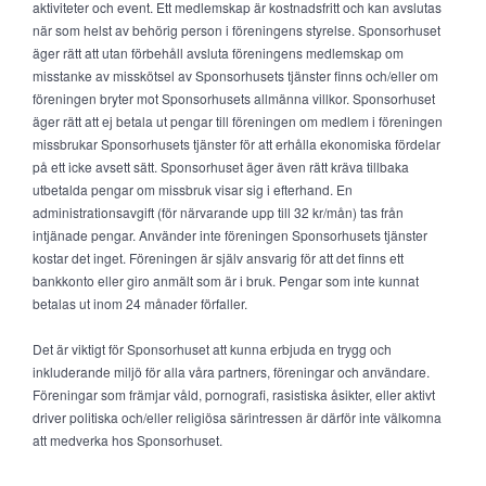
aktiviteter och event. Ett medlemskap är kostnadsfritt och kan avslutas
när som helst av behörig person i föreningens styrelse. Sponsorhuset
äger rätt att utan förbehåll avsluta föreningens medlemskap om
misstanke av misskötsel av Sponsorhusets tjänster finns och/eller om
föreningen bryter mot Sponsorhusets allmänna villkor. Sponsorhuset
äger rätt att ej betala ut pengar till föreningen om medlem i föreningen
missbrukar Sponsorhusets tjänster för att erhålla ekonomiska fördelar
på ett icke avsett sätt. Sponsorhuset äger även rätt kräva tillbaka
utbetalda pengar om missbruk visar sig i efterhand. En
administrationsavgift (för närvarande upp till 32 kr/mån) tas från
intjänade pengar. Använder inte föreningen Sponsorhusets tjänster
kostar det inget. Föreningen är själv ansvarig för att det finns ett
bankkonto eller giro anmält som är i bruk. Pengar som inte kunnat
betalas ut inom 24 månader förfaller.
Det är viktigt för Sponsorhuset att kunna erbjuda en trygg och
inkluderande miljö för alla våra partners, föreningar och användare.
Föreningar som främjar våld, pornografi, rasistiska åsikter, eller aktivt
driver politiska och/eller religiösa särintressen är därför inte välkomna
att medverka hos Sponsorhuset.