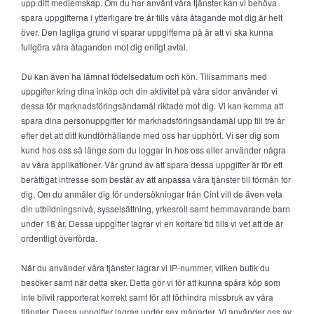
upp ditt medlemskap. Om du har använt våra tjänster kan vi behöva
spara uppgifterna i ytterligare tre år tills våra åtagande mot dig är helt
över. Den lagliga grund vi sparar uppgifterna på är att vi ska kunna
fullgöra våra åtaganden mot dig enligt avtal.
Du kan även ha lämnat födelsedatum och kön. Tillsammans med
uppgifter kring dina inköp och din aktivitet på våra sidor använder vi
dessa för marknadsföringsändamål riktade mot dig. Vi kan komma att
spara dina personuppgifter för marknadsföringsändamål upp till tre år
efter det att ditt kundförhållande med oss har upphört. Vi ser dig som
kund hos oss så länge som du loggar in hos oss eller använder några
av våra applikationer. Vår grund av att spara dessa uppgifter är för ett
berättigat intresse som består av att anpassa våra tjänster till förmån för
dig. Om du anmäler dig för undersökningar från Cint vill de även veta
din utbildningsnivå, sysselsättning, yrkesroll samt hemmavarande barn
under 18 år. Dessa uppgifter lagrar vi en kortare tid tills vi vet att de är
ordentligt överförda.
När du använder våra tjänster lagrar vi IP-nummer, vilken butik du
besöker samt när detta sker. Detta gör vi för att kunna spåra köp som
inte blivit rapporterat korrekt samt för att förhindra missbruk av våra
tjänster. Dessa uppgifter lagras under sex månader. Vi använder oss av