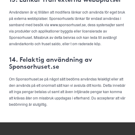
Användaren är ej tillåten att modifiera länkar och använda för eget bruk
på externa webbplatser. Sponsorhusets länkar får endast användas i
samband med besök via www.sponsorhuset.se, dess systersajter samt
via produkter och applikationer byggda eller licensierade av
Sponsorhuset. Missbruk av detta beivras och kan leda till avstängt
användarkonto och fruset saldo, eller t om raderade köp.
14. Felaktig användning av
Sponsorhuset.se
Om Sponsorhuset.se på något sätt bedöms användas felaktigt eller att
den används på ett onormalt sätt kan vi avsluta ditt konto. Detta innebär
att inga pengar betalas ut samt att även intjänade pengar kan komma
att krävas åter om missbruk uppdagas i efterhand. Du accepterar att vår
bedömning är slutgiltig.