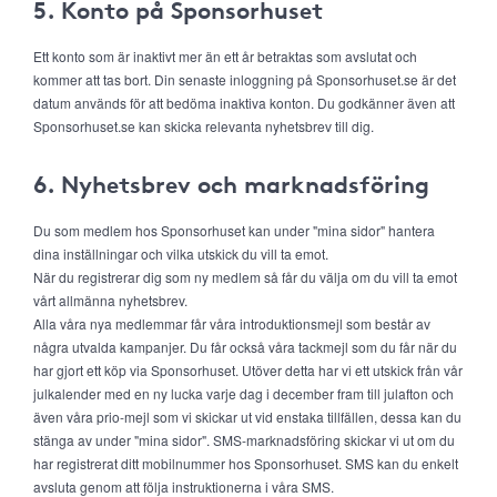
5. Konto på Sponsorhuset
Ett konto som är inaktivt mer än ett år betraktas som avslutat och
kommer att tas bort. Din senaste inloggning på Sponsorhuset.se är det
datum används för att bedöma inaktiva konton. Du godkänner även att
Sponsorhuset.se kan skicka relevanta nyhetsbrev till dig.
6. Nyhetsbrev och marknadsföring
Du som medlem hos Sponsorhuset kan under "mina sidor" hantera
dina inställningar och vilka utskick du vill ta emot.
När du registrerar dig som ny medlem så får du välja om du vill ta emot
vårt allmänna nyhetsbrev.
Alla våra nya medlemmar får våra introduktionsmejl som består av
några utvalda kampanjer. Du får också våra tackmejl som du får när du
har gjort ett köp via Sponsorhuset. Utöver detta har vi ett utskick från vår
julkalender med en ny lucka varje dag i december fram till julafton och
även våra prio-mejl som vi skickar ut vid enstaka tillfällen, dessa kan du
stänga av under "mina sidor". SMS-marknadsföring skickar vi ut om du
har registrerat ditt mobilnummer hos Sponsorhuset. SMS kan du enkelt
avsluta genom att följa instruktionerna i våra SMS.