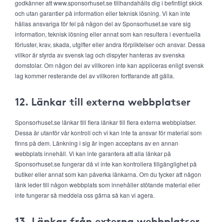
godkänner att www.sponsorhuset.se tillhandahålls dig i befintligt skick
och utan garantier på information eller teknisk lösning. Vi kan inte
hållas ansvariga för fel på någon del av Sponsorhuset.se vare sig
information, teknisk lösning eller annat som kan resultera i eventuella
förluster, krav, skada, utgifter eller andra förpliktelser och ansvar. Dessa
villkor är styrda av svensk lag och dispyter hanteras av svenska
domstolar. Om någon del av villkoren inte kan appliceras enligt svensk
lag kommer resterande del av villkoren fortfarande att gälla.
12. Länkar till externa webbplatser
Sponsorhuset.se länkar till flera länkar till flera externa webbplatser.
Dessa är utanför vår kontroll och vi kan inte ta ansvar för material som
finns på dem. Länkning i sig är ingen acceptans av en annan
webbplats innehåll. Vi kan inte garantera att alla länkar på
Sponsorhuset.se fungerar då vi inte kan kontrollera tillgänglighet på
butiker eller annat som kan påverka länkarna. Om du tycker att någon
länk leder till någon webbplats som innehåller stötande material eller
inte fungerar så meddela oss gärna så kan vi agera.
13. Länkar från externa webbplatser