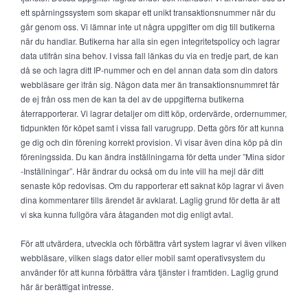
ett spårningssystem som skapar ett unikt transaktionsnummer när du
går genom oss. Vi lämnar inte ut några uppgifter om dig till butikerna
när du handlar. Butikerna har alla sin egen integritetspolicy och lagrar
data utifrån sina behov. I vissa fall länkas du via en tredje part, de kan
då se och lagra ditt IP-nummer och en del annan data som din dators
webbläsare ger ifrån sig. Någon data mer än transaktionsnummret får
de ej från oss men de kan ta del av de uppgifterna butikerna
återrapporterar. Vi lagrar detaljer om ditt köp, ordervärde, ordernummer,
tidpunkten för köpet samt i vissa fall varugrupp. Detta görs för att kunna
ge dig och din förening korrekt provision. Vi visar även dina köp på din
föreningssida. Du kan ändra inställningarna för detta under ”Mina sidor
-Inställningar”. Här ändrar du också om du inte vill ha mejl där ditt
senaste köp redovisas. Om du rapporterar ett saknat köp lagrar vi även
dina kommentarer tills ärendet är avklarat. Laglig grund för detta är att
vi ska kunna fullgöra våra åtaganden mot dig enligt avtal.
För att utvärdera, utveckla och förbättra vårt system lagrar vi även vilken
webbläsare, vilken slags dator eller mobil samt operativsystem du
använder för att kunna förbättra våra tjänster i framtiden. Laglig grund
här är berättigat intresse.