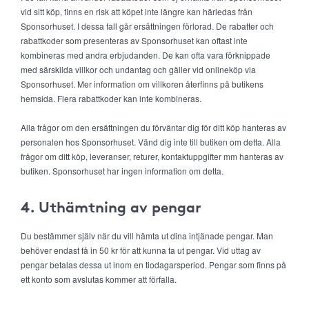
vid sitt köp, finns en risk att köpet inte längre kan härledas från
Sponsorhuset. I dessa fall går ersättningen förlorad. De rabatter och
rabattkoder som presenteras av Sponsorhuset kan oftast inte
kombineras med andra erbjudanden. De kan ofta vara förknippade
med särskilda villkor och undantag och gäller vid onlineköp via
Sponsorhuset. Mer information om villkoren återfinns på butikens
hemsida. Flera rabattkoder kan inte kombineras.
Alla frågor om den ersättningen du förväntar dig för ditt köp hanteras av
personalen hos Sponsorhuset. Vänd dig inte till butiken om detta. Alla
frågor om ditt köp, leveranser, returer, kontaktuppgifter mm hanteras av
butiken. Sponsorhuset har ingen information om detta.
4. Uthämtning av pengar
Du bestämmer själv när du vill hämta ut dina intjänade pengar. Man
behöver endast få in 50 kr för att kunna ta ut pengar. Vid uttag av
pengar betalas dessa ut inom en tiodagarsperiod. Pengar som finns på
ett konto som avslutas kommer att förfalla.