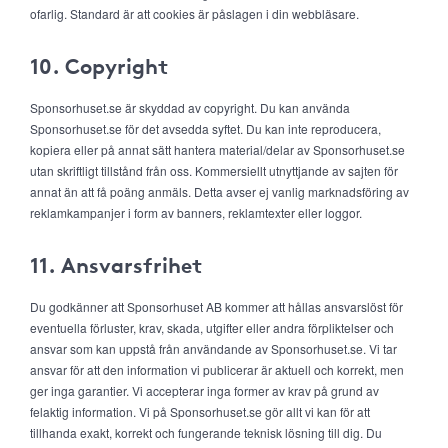
ofarlig. Standard är att cookies är påslagen i din webbläsare.
10. Copyright
Sponsorhuset.se är skyddad av copyright. Du kan använda
Sponsorhuset.se för det avsedda syftet. Du kan inte reproducera,
kopiera eller på annat sätt hantera material/delar av Sponsorhuset.se
utan skriftligt tillstånd från oss. Kommersiellt utnyttjande av sajten för
annat än att få poäng anmäls. Detta avser ej vanlig marknadsföring av
reklamkampanjer i form av banners, reklamtexter eller loggor.
11. Ansvarsfrihet
Du godkänner att Sponsorhuset AB kommer att hållas ansvarslöst för
eventuella förluster, krav, skada, utgifter eller andra förpliktelser och
ansvar som kan uppstå från användande av Sponsorhuset.se. Vi tar
ansvar för att den information vi publicerar är aktuell och korrekt, men
ger inga garantier. Vi accepterar inga former av krav på grund av
felaktig information. Vi på Sponsorhuset.se gör allt vi kan för att
tillhanda exakt, korrekt och fungerande teknisk lösning till dig. Du