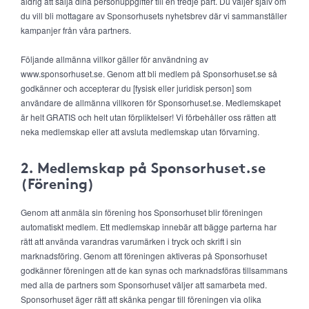
aldrig att sälja dina personuppgifter till en tredje part. Du väljer själv om
du vill bli mottagare av Sponsorhusets nyhetsbrev där vi sammanställer
kampanjer från våra partners.
Följande allmänna villkor gäller för användning av
www.sponsorhuset.se. Genom att bli medlem på Sponsorhuset.se så
godkänner och accepterar du [fysisk eller juridisk person] som
användare de allmänna villkoren för Sponsorhuset.se. Medlemskapet
är helt GRATIS och helt utan förpliktelser! Vi förbehåller oss rätten att
neka medlemskap eller att avsluta medlemskap utan förvarning.
2. Medlemskap på Sponsorhuset.se
(Förening)
Genom att anmäla sin förening hos Sponsorhuset blir föreningen
automatiskt medlem. Ett medlemskap innebär att bägge parterna har
rätt att använda varandras varumärken i tryck och skrift i sin
marknadsföring. Genom att föreningen aktiveras på Sponsorhuset
godkänner föreningen att de kan synas och marknadsföras tillsammans
med alla de partners som Sponsorhuset väljer att samarbeta med.
Sponsorhuset äger rätt att skänka pengar till föreningen via olika