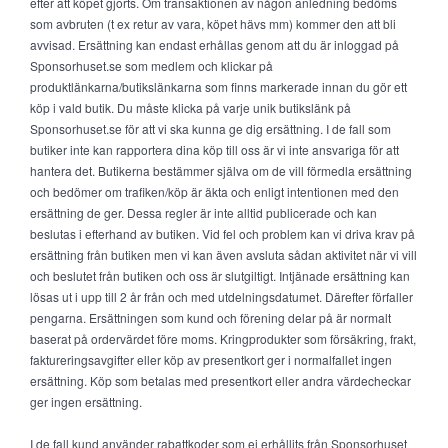
efter att köpet gjorts. Om transaktionen av någon anledning bedöms
som avbruten (t ex retur av vara, köpet hävs mm) kommer den att bli
avvisad. Ersättning kan endast erhållas genom att du är inloggad på
Sponsorhuset.se som medlem och klickar på
produktlänkarna/butikslänkarna som finns markerade innan du gör ett
köp i vald butik. Du måste klicka på varje unik butikslänk på
Sponsorhuset.se för att vi ska kunna ge dig ersättning. I de fall som
butiker inte kan rapportera dina köp till oss är vi inte ansvariga för att
hantera det. Butikerna bestämmer själva om de vill förmedla ersättning
och bedömer om trafiken/köp är äkta och enligt intentionen med den
ersättning de ger. Dessa regler är inte alltid publicerade och kan
beslutas i efterhand av butiken. Vid fel och problem kan vi driva krav på
ersättning från butiken men vi kan även avsluta sådan aktivitet när vi vill
och beslutet från butiken och oss är slutgiltigt. Intjänade ersättning kan
lösas ut i upp till 2 år från och med utdelningsdatumet. Därefter förfaller
pengarna. Ersättningen som kund och förening delar på är normalt
baserat på ordervärdet före moms. Kringprodukter som försäkring, frakt,
faktureringsavgifter eller köp av presentkort ger i normalfallet ingen
ersättning. Köp som betalas med presentkort eller andra värdecheckar
ger ingen ersättning.
I de fall kund använder rabattkoder som ej erhållits från Sponsorhuset