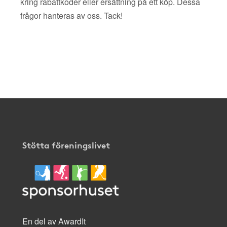
kring rabattkoder eller ersättning på ett köp. Dessa
frågor hanteras av oss. Tack!
Stötta föreningslivet
En del av AwardIt