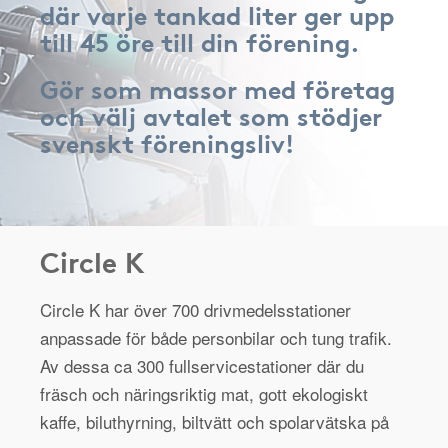
där varje tankad liter ger upp
till 45 öre till din förening.
Gör som massor med företag
och välj avtalet som stödjer
svenskt föreningsliv!
Circle K
Circle K har över 700 drivmedelsstationer
anpassade för både personbilar och tung trafik.
Av dessa ca 300 fullservicestationer där du
fräsch och näringsriktig mat, gott ekologiskt
kaffe, biluthyrning, biltvätt och spolarvätska på