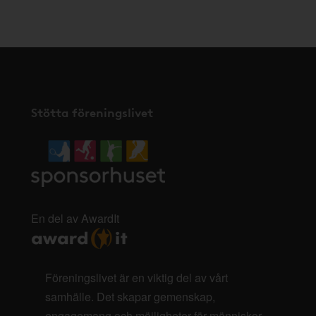
här
.
Stötta föreningslivet
En del av AwardIt
Föreningslivet är en viktig del av vårt
samhälle. Det skapar gemenskap,
engagemang och möjligheter för människor