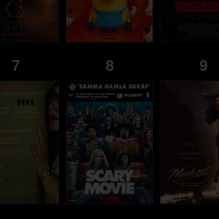
7
8
9