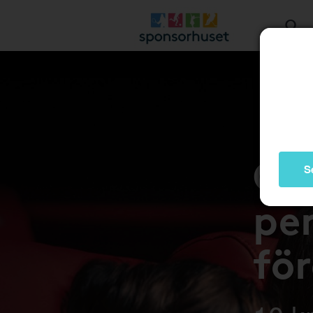
Gå 
S
pen
fö