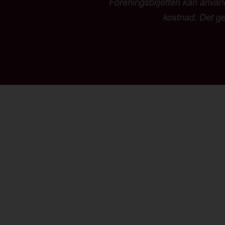
Föreningsbiljetten kan använd
kostnad. Det ger