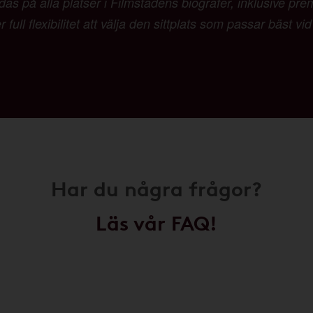
as på alla platser i Filmstadens biografer, inklusive pr
 full flexibilitet att välja den sittplats som passar bäst vi
Har du några frågor?
Läs vår FAQ!