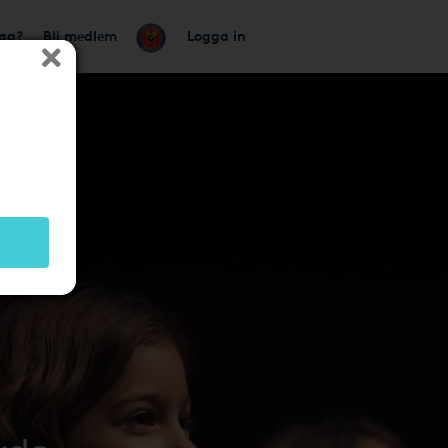
tag?
Bli medlem
Logga in