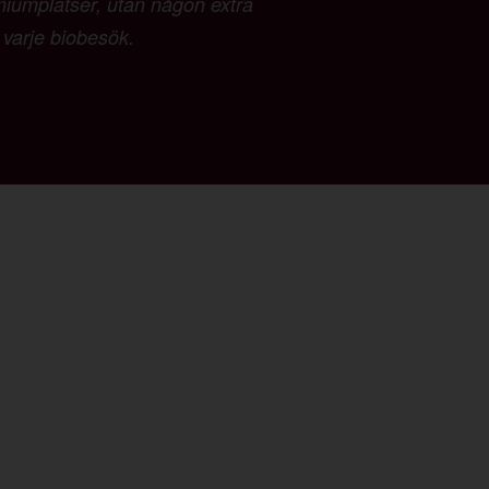
emiumplatser, utan någon extra
d varje biobesök.