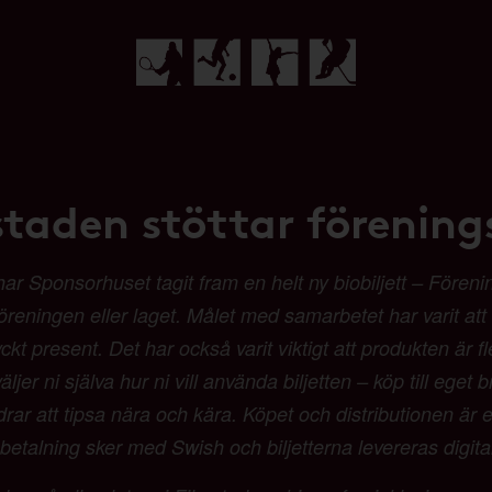
staden stöttar förenings
Sponsorhuset tagit fram en helt ny biobiljett – Förenings
 föreningen eller laget. Målet med samarbetet har varit at
t present. Det har också varit viktigt att produkten är fl
ljer ni själva hur ni vill använda biljetten – köp till eget b
 att tipsa nära och kära. Köpet och distributionen är en
etalning sker med Swish och biljetterna levereras digit