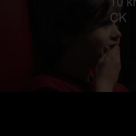
10 kr
CK