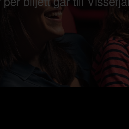
 per biljett går till Vissefj