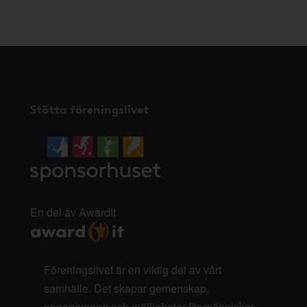
här
.
Stötta föreningslivet
En del av AwardIt
Föreningslivet är en viktig del av vårt
samhälle. Det skapar gemenskap,
engagemang och möjligheter för människor