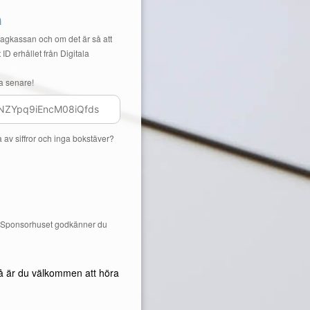
n
Lagkassan och om det är så att
 ID erhållet från Digitala
a senare!
a av siffror och inga bokstäver?
å Sponsorhuset godkänner du
å är du välkommen att höra