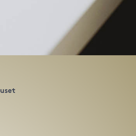
huset
t