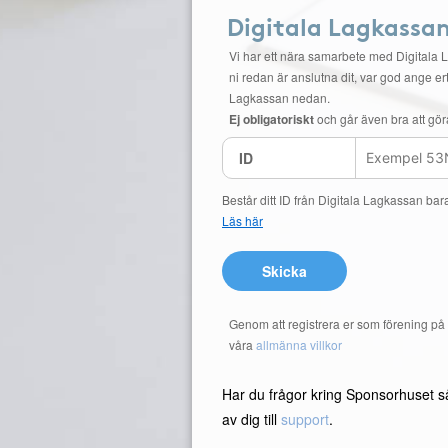
Digitala Lagkassa
Vi har ett nära samarbete med Digitala 
ni redan är anslutna dit, var god ange ert
Lagkassan nedan.
Ej obligatoriskt
och går även bra att gör
ID
Består ditt ID från Digitala Lagkassan bar
Läs här
Skicka
Genom att registrera er som förening p
våra
allmänna villkor
Har du frågor kring Sponsorhuset s
av dig till
support
.