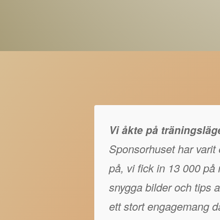
Vi åkte på träningslä
Sponsorhuset har varit e
på, vi fick in 13 000 p
snygga bilder och tips at
ett stort engagemang då