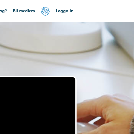
tag?
Bli medlem
Logga in