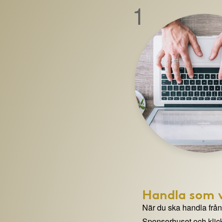
1
Handla som v
När du ska handla från e
Sponsorhuset och klick