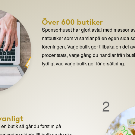
Över 600 butiker
Sponsorhuset har gjort avtal med massor av
nätbutiker som vi samlar på en egen sida so
föreningen. Varje butik ger tillbaka en del av
procentsats, varje gång du handlar från but
tydligt vad varje butik ger för ersättning.
2
anligt
n butik så går du först in på
ar sedan vidare till butiken du ska