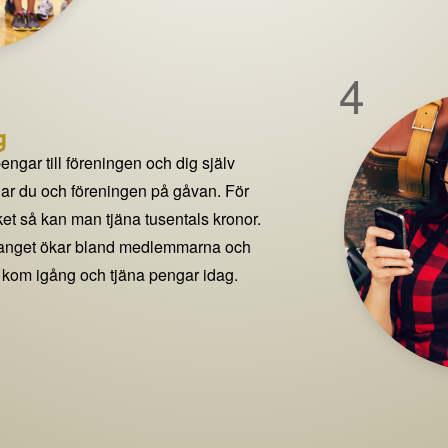
4
g
pengar till föreningen och dig själv
delar du och föreningen på gåvan. För
t så kan man tjäna tusentals kronor.
manget ökar bland medlemmarna och
 kom igång och tjäna pengar idag.