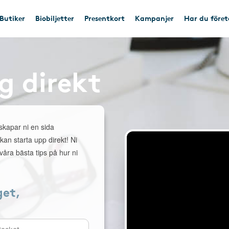
Butiker
Biobiljetter
Presentkort
Kampanjer
Har du före
g direkt
 skapar ni en sida
 kan starta upp direkt! Ni
åra bästa tips på hur ni
get,