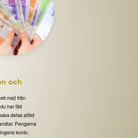
en och
 ett mejl från
 har fått
lbaka delas alltid
handlar. Pengarna
eningens konto.