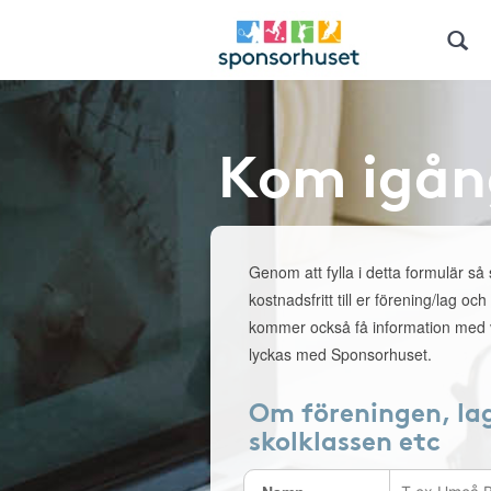
Kom igån
Genom att fylla i detta formulär så
kostnadsfritt till er förening/lag och
kommer också få information med v
lyckas med Sponsorhuset.
Om föreningen, la
skolklassen etc