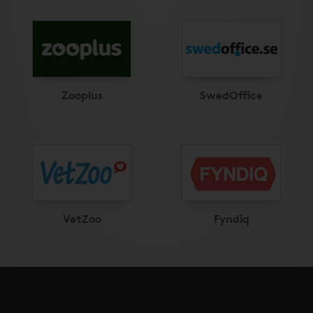
Zooplus
SwedOffice
VetZoo
Fyndiq