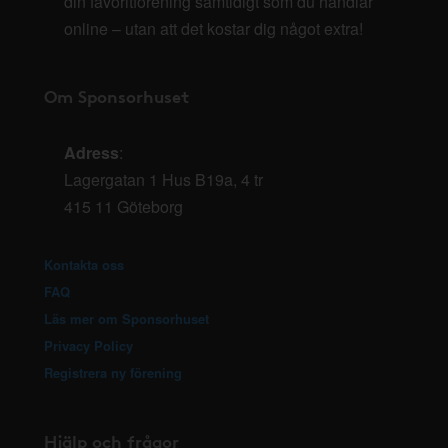
din favoritförening samtidigt som du handlar
online – utan att det kostar dig något extra!
Om Sponsorhuset
Adress
:
Lagergatan 1 Hus B19a, 4 tr
415 11 Göteborg
Kontakta oss
FAQ
Läs mer om Sponsorhuset
Privacy Policy
Registrera ny förening
Hjälp och frågor