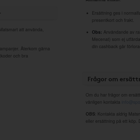
r
Ersättning ges i normalf
presentkort och frakt.
 Matsmart att använda,
Obs:
Användande av raba
Mecenat) som ej utfärdat
din cashback går förlora
 kampanjer. Återkom gärna
ttkoder och bra
Frågor om ersätt
Om du har frågor om ersätt
vänligen kontakta
info@spo
OBS
: Kontakta aldrig Mats
eller ersättning på ett köp