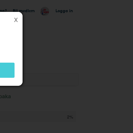
tag?
Bli medlem
Logga in
lbaka
2%