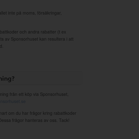
allet inte på moms, försäkringar,
ttkoder och andra rabatter (t ex
s av Sponsorhuset kan resultera i att
d.
ning?
ning från ett köp via Sponsorhuset,
nsorhuset.se
mart om du har frågor kring rabattkoder
. Dessa frågor hanteras av oss. Tack!