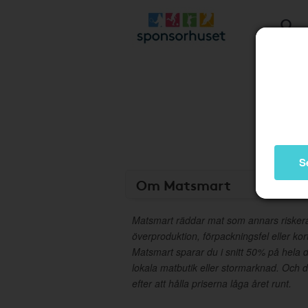
S
Om Matsmart
Matsmart räddar mat som annars riskerar
överproduktion, förpackningsfel eller ko
Matsmart sparar du i snitt 50% på hela d
lokala matbutik eller stormarknad. Och 
efter att hålla priserna låga året runt.