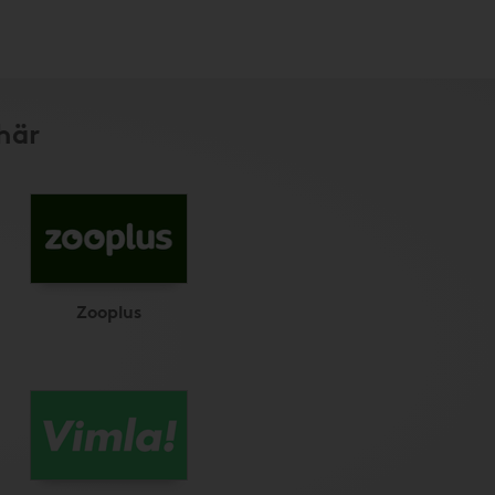
här
Zooplus