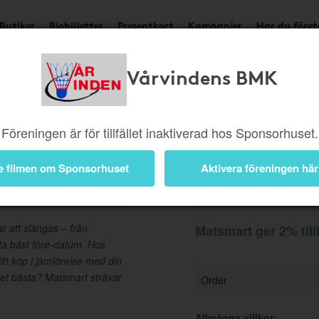
Butiker
Biobiljetter
Presentkort
Kampanjer
Har du före
Vårvindens BMK
Ger 2%
Besök butik
Föreningen är för tillfället inaktiverad hos Sponsorhuset.
e filmen om Sponsorhuset
Aktivera föreningen här
Information
 att slängas – från
Matsmart ger 2% til
rta bäst före-datum. Hos
itt köp i jämförelse med din
det bästa? Matsmart strävar
Order
Allmänna villkor
: