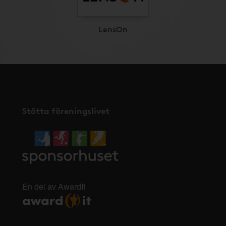
LensOn
Stötta föreningslivet
En del av AwardIt