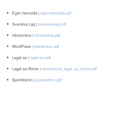
Egen hemsida |
egen-hemsida.pdf
Svenska Lag |
svenska-lag.pdf
Idrottonline |
idrottonline.pdf
WordPress |
wordpress.pdf
Laget.se |
laget-se.pdf
Laget.se Brons |
workaround_laget_se_brons.pdf
SportAdmin |
sportadmin.pdf