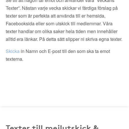
Se till att någon tar emot och använder våra ”Veckans
Texter”. Nästan varje vecka skickar vi färdiga förslag på
texter som är perfekta att använda till er hemsida,
Facebooksida eller som utskick till medlemmar. Våra
texter handlar om olika saker hela tiden men innehåller
alltid era länkar. På detta sätt slipper ni skriva egna texter.
Skicka
in Namn och E-post till den som ska ta emot
texterna.
Texter till mejlutskick &