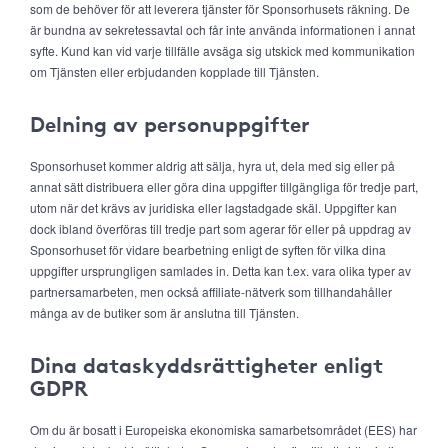
som de behöver för att leverera tjänster för Sponsorhusets räkning. De
är bundna av sekretessavtal och får inte använda informationen i annat
syfte. Kund kan vid varje tillfälle avsäga sig utskick med kommunikation
om Tjänsten eller erbjudanden kopplade till Tjänsten.
Delning av personuppgifter
Sponsorhuset kommer aldrig att sälja, hyra ut, dela med sig eller på
annat sätt distribuera eller göra dina uppgifter tillgängliga för tredje part,
utom när det krävs av juridiska eller lagstadgade skäl. Uppgifter kan
dock ibland överföras till tredje part som agerar för eller på uppdrag av
Sponsorhuset för vidare bearbetning enligt de syften för vilka dina
uppgifter ursprungligen samlades in. Detta kan t.ex. vara olika typer av
partnersamarbeten, men också affiliate-nätverk som tillhandahåller
många av de butiker som är anslutna till Tjänsten.
Dina dataskyddsrättigheter enligt
GDPR
Om du är bosatt i Europeiska ekonomiska samarbetsområdet (EES) har