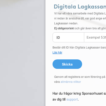
Digitala Lagkassa
Vi har ett nära samarbete med Digitala 
ni redan är anslutna dit, var god ange ert
Lagkassan nedan.
Ej obligatoriskt
och går även bra att gör
ID
Består ditt ID från Digitala Lagkassan bar
Läs här
Skicka
Genom att registrera er som förening p
våra
allmänna villkor
Har du frågor kring Sponsorhuset s
av dig till
support
.