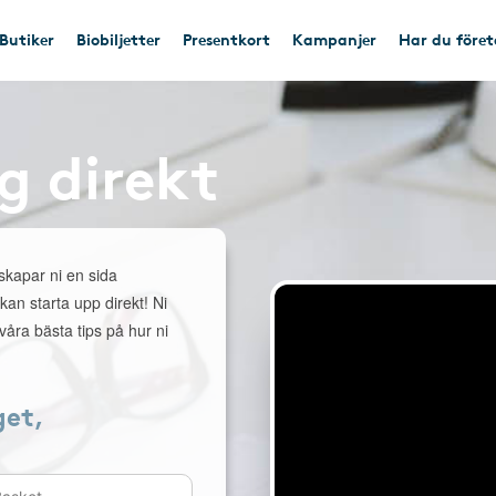
Butiker
Biobiljetter
Presentkort
Kampanjer
Har du före
g direkt
 skapar ni en sida
 kan starta upp direkt! Ni
åra bästa tips på hur ni
get,