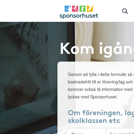
Kom igån
Genom att fylla i detta formulär så
kostnadsfritt till er förening/lag och
kommer också få information med v
lyckas med Sponsorhuset.
Om föreningen, la
skolklassen etc