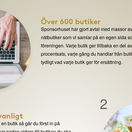
Över 600 butiker
Sponsorhuset har gjort avtal med massor av
nätbutiker som vi samlar på en egen sida so
föreningen. Varje butik ger tillbaka en del av
procentsats, varje gång du handlar från but
tydligt vad varje butik ger för ersättning.
2
anligt
n butik så går du först in på
ar sedan vidare till butiken du ska