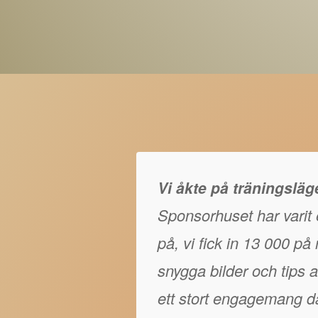
Vi åkte på träningslä
Sponsorhuset har varit e
på, vi fick in 13 000 p
snygga bilder och tips at
ett stort engagemang då