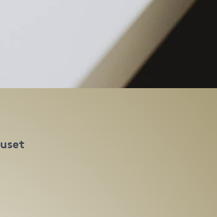
huset
t