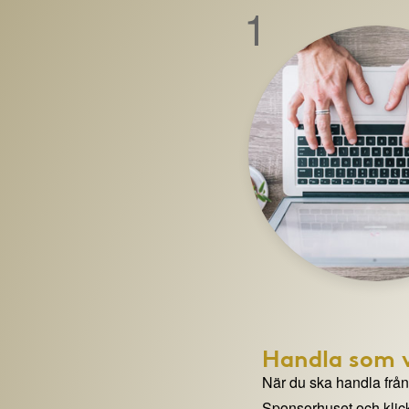
1
Handla som v
När du ska handla från e
Sponsorhuset och klick