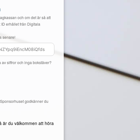
n
Lagkassan och om det är så att
 ID erhållet från Digitala
a senare!
a av siffror och inga bokstäver?
å Sponsorhuset godkänner du
å är du välkommen att höra