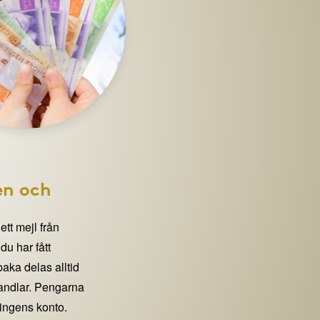
en och
 ett mejl från
 har fått
lbaka delas alltid
handlar. Pengarna
eningens konto.