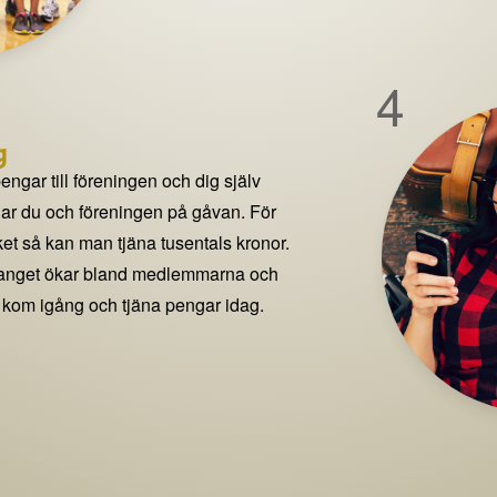
4
g
pengar till föreningen och dig själv
delar du och föreningen på gåvan. För
t så kan man tjäna tusentals kronor.
manget ökar bland medlemmarna och
 kom igång och tjäna pengar idag.