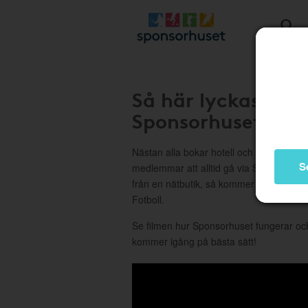
Så här lyckas ni 
Sponsorhuset
Nästan alla bokar hotell och handlar på n
S
medlemmar att alltid gå via Sponsorhus
från en nätbutik, så kommer det att bli fin
Fotboll.
Se filmen hur Sponsorhuset fungerar och 
kommer igång på bästa sätt!