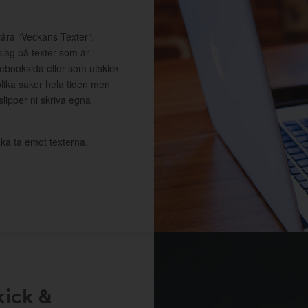
våra ”Veckans Texter”.
slag på texter som är
cebooksida eller som utskick
lika saker hela tiden men
 slipper ni skriva egna
ka ta emot texterna.
kick &