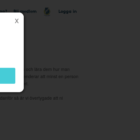
tag?
Bli medlem
Logga in
tionen till alla och lära dem hur man
 vi rekommenderar att minst en person
dminbehörighet.
danför så är vi övertygade att ni