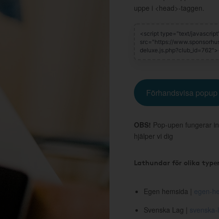
uppe i <head>-taggen.
Förhandsvisa popup
OBS!
Pop-upen fungerar in
hjälper vi dig
Lathundar för olika type
Egen hemsida |
egen-he
Svenska Lag |
svenska-l