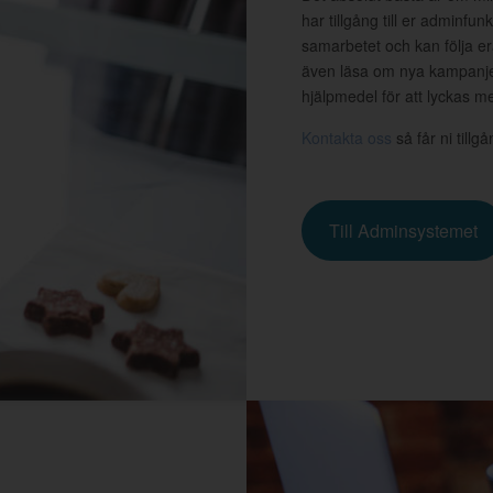
har tillgång till er adminfu
samarbetet och kan följa er
även läsa om nya kampanjer
hjälpmedel för att lyckas 
Kontakta oss
så får ni tillg
Till Adminsystemet