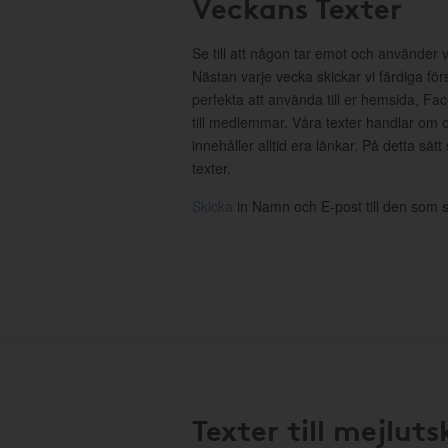
Veckans Texter
Se till att någon tar emot och använder 
Nästan varje vecka skickar vi färdiga för
perfekta att använda till er hemsida, Fa
till medlemmar. Våra texter handlar om o
innehåller alltid era länkar. På detta sätt
texter.
Skicka
in Namn och E-post till den som s
Texter till mejluts