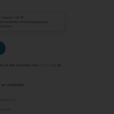
te på alla hemsidor men
hör av dig
så
r av webbsidor
msida.pdf
ag.pdf