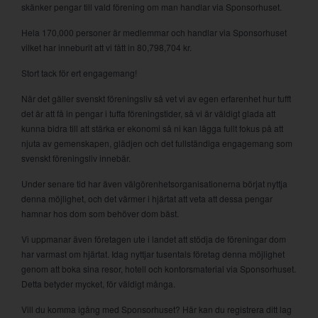
skänker pengar till vald förening om man handlar via Sponsorhuset.
Hela 170,000 personer är medlemmar och handlar via Sponsorhuset
vilket har inneburit att vi fått in 80,798,704 kr.
Stort tack för ert engagemang!
När det gäller svenskt föreningsliv så vet vi av egen erfarenhet hur tufft
det är att få in pengar i tuffa föreningstider, så vi är väldigt glada att
kunna bidra till att stärka er ekonomi så ni kan lägga fullt fokus på att
njuta av gemenskapen, glädjen och det fullständiga engagemang som
svenskt föreningsliv innebär.
Under senare tid har även välgörenhetsorganisationerna börjat nyttja
denna möjlighet, och det värmer i hjärtat att veta att dessa pengar
hamnar hos dom som behöver dom bäst.
Vi uppmanar även företagen ute i landet att stödja de föreningar dom
har varmast om hjärtat. Idag nyttjar tusentals företag denna möjlighet
genom att boka sina resor, hotell och kontorsmaterial via Sponsorhuset.
Detta betyder mycket, för väldigt många.
Vill du komma igång med Sponsorhuset? Här kan du registrera ditt lag