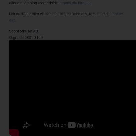
eller din förening kostnadsfritt -
anmäl din förening
Har du frågor eller vill komma i kontakt med oss, tveka inte att
höra av
dig
!
Sponsorhuset AB
Orgnr: 556831-3109