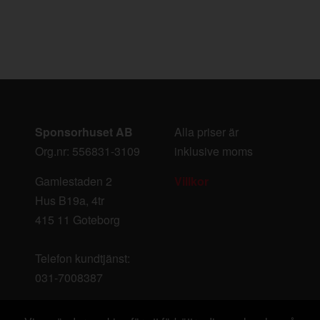
Sponsorhuset AB
Alla priser är
Org.nr: 556831-3109
inklusive moms
Gamlestaden 2
Villkor
Hus B19a, 4tr
415 11 Goteborg
Telefon kundtjänst:
031-7008387