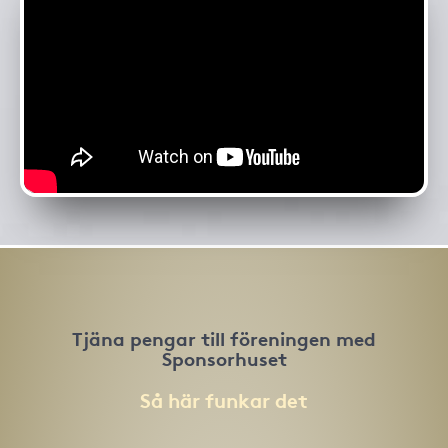
Tjäna pengar till föreningen med
Sponsorhuset
Så här funkar det