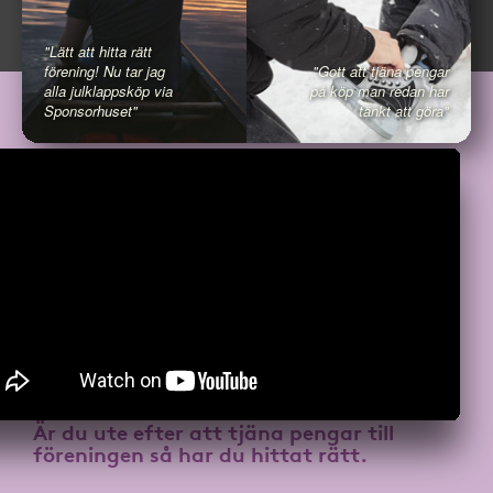
"Lätt att hitta rätt
förening! Nu tar jag
"Gott att tjäna pengar
alla julklappsköp via
på köp man redan har
Sponsorhuset"
tänkt att göra"
Är du ute efter att
tjäna pengar till
föreningen
så har du hittat rätt.