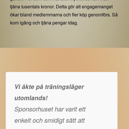
tjäna tusentals kronor. Detta gör att engagemanget
ökar bland medlemmarna och fler köp genomförs. Så
kom igång och tjäna pengar idag.
Vi åkte på träningsläger
utomlands!
Sponsorhuset har varit ett
enkelt och smidigt sätt att