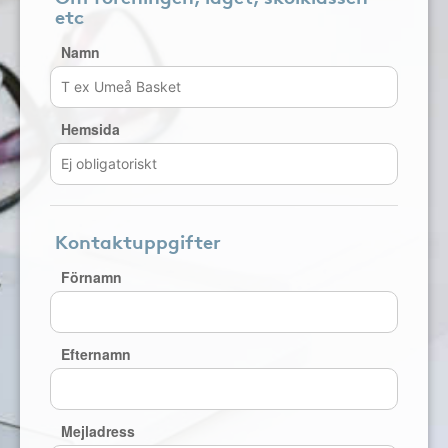
etc
Namn
Hemsida
Kontaktuppgifter
Förnamn
Efternamn
Mejladress