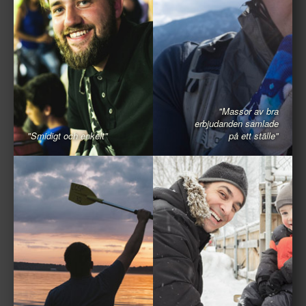
"Massor av bra
erbjudanden samlade
"Smidigt och enkelt"
på ett ställe"