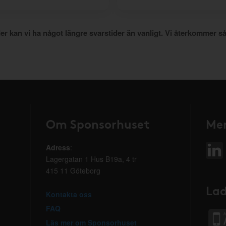
er kan vi ha något längre svarstider än vanligt. Vi återkommer så
Om Sponsorhuset
Mer
Adress
:
Lagergatan 1 Hus B19a, 4 tr
415 11 Göteborg
Lad
Kontakta oss
FAQ
Läs mer om Sponsorhuset