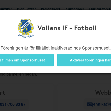
Butiker
Biobiljetter
Presentkort
Kampanjer
Har du före
Vallens IF - Fotboll
ig snabbt vidare. För att du ska få rätt hjälp direkt är det viktigt a
Föreningen är för tillfället inaktiverad hos Sponsorhuset.
, beställningar eller andra kundserviceärenden?
Skapa då ett
e filmen om Sponsorhuset
Aktivera föreningen här
r teknik
- till exempel problem i appen, en länk som inte fungerar
 dig på mejlen nedan.
rt
Webb
✉️
jennika@
031-700 83 87