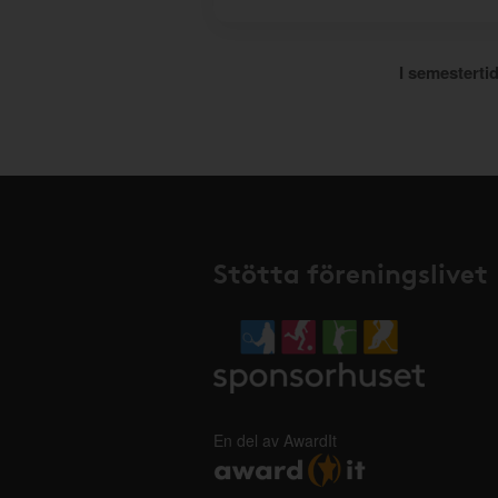
I semestertid
Stötta föreningslivet
En del av AwardIt