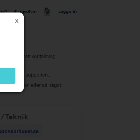
tag?
Bli medlem
Logga in
tt du väljer rätt kontaktväg.
 ärende till supporten.
 på hemsidan eller att något
/Teknik
sponsorhuset.se