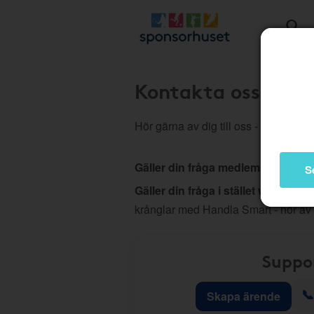
Kontakta oss
Hör gärna av dig till oss - vi hjälper d
Gäller din fråga medlemskap, köp
S
Gäller din fråga i stället webb elle
krånglar med Handla Smart - hör av
Suppo
📞
Skapa ärende