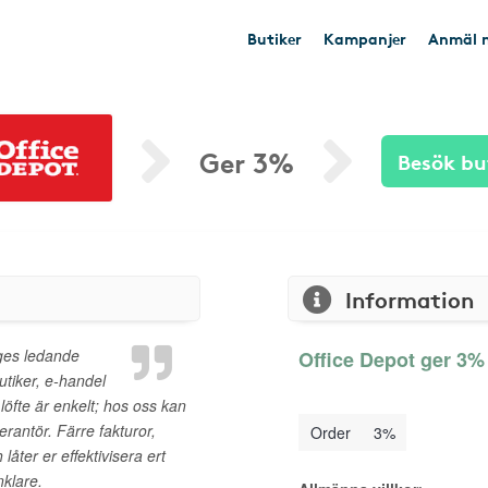
Butiker
Kampanjer
Anmäl n
Ger 3%
Besök bu
Information
iges ledande
Office Depot ger 3% 
utiker, e-handel
löfte är enkelt; hos oss kan
verantör. Färre fakturor,
Order
3%
låter er effektivisera ert
nklare.