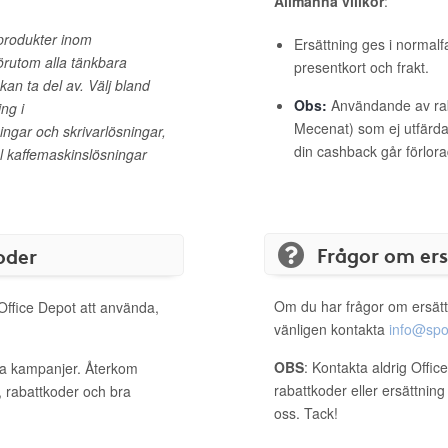
Allmänna villkor
:
s produkter inom
Ersättning ges i normalf
örutom alla tänkbara
presentkort och frakt.
 kan ta del av. Välj bland
Obs:
Användande av raba
ng i
Mecenat) som ej utfärdat
ngar och skrivarlösningar,
din cashback går förlora
l kaffemaskinslösningar
Frågor om er
oder
Om du har frågor om ersätt
 Office Depot att använda,
vänligen kontakta
info@spo
OBS
: Kontakta aldrig Offi
iva kampanjer. Återkom
rabattkoder eller ersättnin
, rabattkoder och bra
oss. Tack!