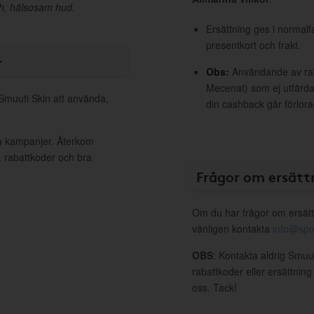
ch, hälsosam hud.
Ersättning ges i normalf
presentkort och frakt.
r
Obs:
Användande av raba
Mecenat) som ej utfärdat
 Smuuti Skin att använda,
din cashback går förlora
va kampanjer. Återkom
, rabattkoder och bra
Frågor om ersätt
Om du har frågor om ersätt
vänligen kontakta
info@spo
OBS
: Kontakta aldrig Smuu
rabattkoder eller ersättnin
oss. Tack!