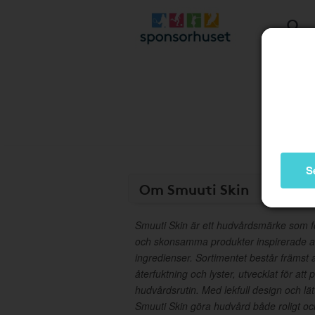
S
Om Smuuti Skin
Smuuti Skin är ett hudvårdsmärke som fo
och skonsamma produkter inspirerade av 
ingredienser. Sortimentet består främst 
återfuktning och lyster, utvecklat för a
hudvårdsrutin. Med lekfull design och lät
Smuuti Skin göra hudvård både roligt och