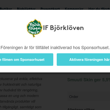
Butiker
Biobiljetter
Presentkort
Kampanjer
Har du före
IF Björklöven
Ger 5,5%
Besök buti
Föreningen är för tillfället inaktiverad hos Sponsorhuset.
e filmen om Sponsorhuset
Aktivera föreningen här
Information
kuserar på enkla, effektiva
Smuuti Skin ger 5,5%
fruktextrakt och naturliga
av hudvård för rengöring,
tt passa en ung och modern
Order
tanvända produkter vill
 tillgängligt, samtidigt som
Allmänna villkor
: