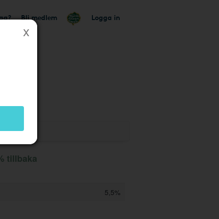
tag?
Bli medlem
Logga in
k
 tillbaka
5,5%