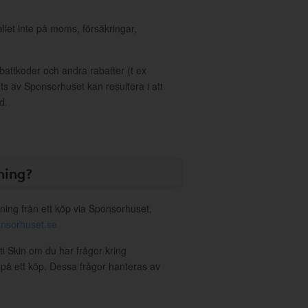
allet inte på moms, försäkringar,
ttkoder och andra rabatter (t ex
s av Sponsorhuset kan resultera i att
d.
ning?
ning från ett köp via Sponsorhuset,
nsorhuset.se
ti Skin om du har frågor kring
g på ett köp. Dessa frågor hanteras av