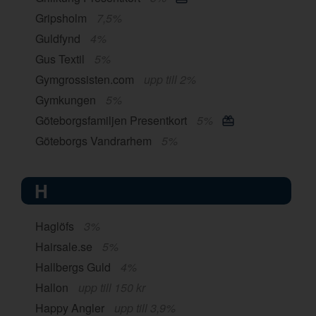
Gripsholm
7,5%
Guldfynd
4%
Gus Textil
5%
Gymgrossisten.com
upp till 2%
Gymkungen
5%
Göteborgsfamiljen Presentkort
5%
Göteborgs Vandrarhem
5%
H
Haglöfs
3%
Hairsale.se
5%
Hallbergs Guld
4%
Hallon
upp till 150 kr
Happy Angler
upp till 3,9%