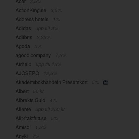
Acer
2,5%
ActionKing.se
3,5%
Address hotels
1%
Adidas
upp till 3%
Adlibris
2,25%
Agoda
3%
agood company
7,5%
Airhelp
upp till 15%
AJOSEPO
12,5%
Akademibokhandeln Presentkort
5%
Albert
50 kr
Albrekts Guld
4%
Allente
upp till 250 kr
Allt-fraktfritt.se
5%
Amisol
1,5%
Anyki
7%