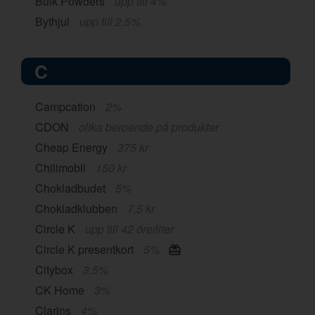
Bulk Powders
upp till 4%
Bythjul
upp till 2,5%
C
Campcation
2%
CDON
olika beroende på produkter
Cheap Energy
375 kr
Chilimobil
150 kr
Chokladbudet
5%
Chokladklubben
7,5 kr
Circle K
upp till 42 öre/liter
Circle K presentkort
5%
Citybox
3,5%
CK Home
3%
Clarins
4%