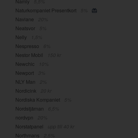
Namly
5,5%
Naturkompaniet Presentkort
5%
Naviane
20%
Neatsvor
5%
Nelly
1,5%
Nespresso
6%
Nestor Mobil
150 kr
Newchic
10%
Newport
3%
NLY Man
2%
Nordicink
20 kr
Nordiska Kompaniet
5%
Nordstjärnan
6,5%
nordvpn
20%
Norstatpanel
upp till 40 kr
Northmans
2,5%