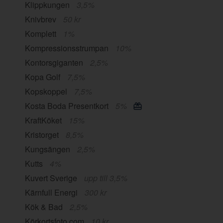
Klippkungen
3,5%
Knivbrev
50 kr
Komplett
1%
Kompressionsstrumpan
10%
Kontorsgiganten
2,5%
Kopa Golf
7,5%
Kopskoppel
7,5%
Kosta Boda Presentkort
5%
KraftKöket
15%
Kristorget
8,5%
Kungsängen
2,5%
Kutts
4%
Kuvert Sverige
upp till 3,5%
Kärnfull Energi
300 kr
Kök & Bad
2,5%
Körkortsfoto.com
10 kr