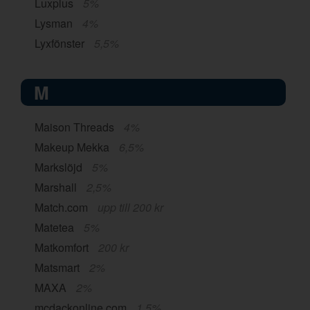
Luxplus
5%
Lysman
4%
Lyxfönster
5,5%
M
Maison Threads
4%
Makeup Mekka
6,5%
Markslöjd
5%
Marshall
2,5%
Match.com
upp till 200 kr
Matetea
5%
Matkomfort
200 kr
Matsmart
2%
MAXA
2%
mcdackonline.com
1,5%