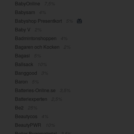
BabyOnline
7,5%
Babysam
4%
Babyshop Presentkort
5%
Baby V
2%
Badmintonshoppen
4%
Bagaren och Kocken
2%
Bagasi
5%
Ballsack
10%
Banggood
3%
Baron
5%
Batteries-Online.se
3,5%
Batteriexperten
2,5%
Be2
25%
Beautycos
4%
BeautyPWR
10%
Beijer Byggmaterial
3,5%