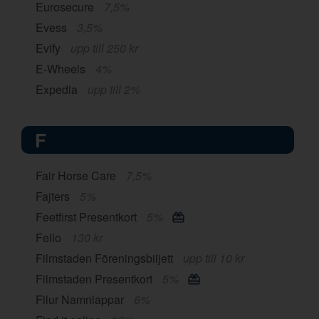
Eurosecure
7,5%
Evess
3,5%
Evify
upp till 250 kr
E-Wheels
4%
Expedia
upp till 2%
F
Fair Horse Care
7,5%
Fajters
5%
Feetfirst Presentkort
5%
Fello
130 kr
Filmstaden Föreningsbiljett
upp till 10 kr
Filmstaden Presentkort
5%
Filur Namnlappar
6%