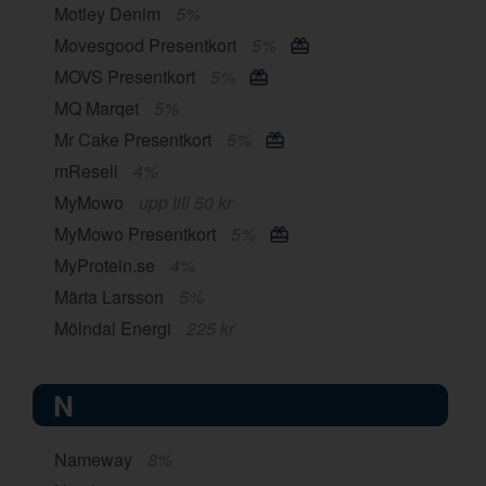
Motley Denim
5%
Movesgood Presentkort
5%
MOVS Presentkort
5%
MQ Marqet
5%
Mr Cake Presentkort
5%
mResell
4%
MyMowo
upp till 50 kr
MyMowo Presentkort
5%
MyProtein.se
4%
Märta Larsson
5%
Mölndal Energi
225 kr
N
Nameway
8%