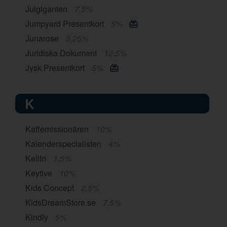
Julgiganten
7,5%
Jumpyard Presentkort
5%
Junarose
3,25%
Juridiska Dokument
12,5%
Jysk Presentkort
5%
K
Kaffemissionären
10%
Kalenderspecialisten
4%
Kellfri
1,5%
Keytive
10%
Kids Concept
2,5%
KidsDreamStore.se
7,5%
Kindly
5%