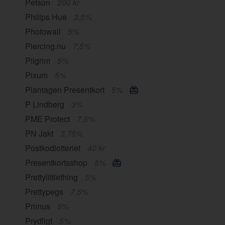
Petson
200 kr
Philips Hue
3,5%
Photowall
5%
Piercing.nu
7,5%
Pilgrim
5%
Pixum
5%
Plantagen Presentkort
5%
P Lindberg
3%
PME Protect
7,5%
PN Jakt
3,75%
Postkodlotteriet
40 kr
Presentkortsshop
5%
Prettylittlething
5%
Prettypegs
7,5%
Primus
5%
Prydligt
5%