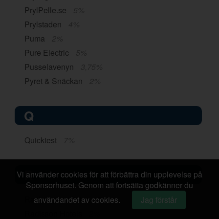
PrylPelle.se
5%
Prylstaden
4%
Puma
2%
Pure Electric
5%
Pusselavenyn
3,75%
Pyret & Snäckan
2%
Q
Quicktest
7%
R
Vi använder cookies för att förbättra din upplevelse på
Sponsorhuset. Genom att fortsätta godkänner du
Racketspecialisten
2%
användandet av cookies.
Jag förstår
Radisson Hotels
2%