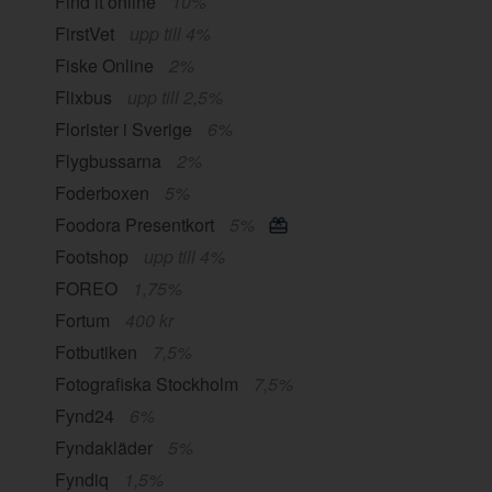
Find it online
10%
FirstVet
upp till 4%
Fiske Online
2%
Flixbus
upp till 2,5%
Florister i Sverige
6%
Flygbussarna
2%
Foderboxen
5%
Foodora Presentkort
5%
Footshop
upp till 4%
FOREO
1,75%
Fortum
400 kr
Fotbutiken
7,5%
Fotografiska Stockholm
7,5%
Fynd24
6%
Fyndakläder
5%
Fyndiq
1,5%