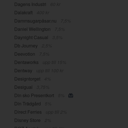
Dagens Industri
60 kr
Dalakraft
400 kr
Dammsugarpåsar.nu
7,5%
Daniel Wellington
7,5%
Daynight Casual
3,5%
Db Journey
2,5%
Deevotion
7,5%
Dentaworks
upp till 15%
Dentway
upp till 100 kr
Designtorget
4%
Desigual
3,75%
Din sko Presentkort
5%
Din Trädgård
5%
Direct Ferries
upp till 2%
Disney Store
2%