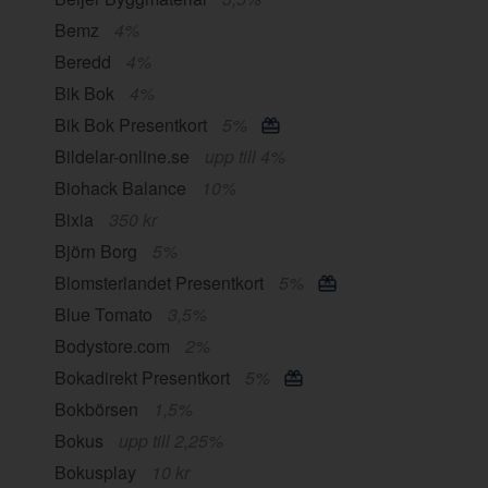
Bemz
4%
Beredd
4%
Bik Bok
4%
Bik Bok Presentkort
5%
Bildelar-online.se
upp till 4%
Biohack Balance
10%
Bixia
350 kr
Björn Borg
5%
Blomsterlandet Presentkort
5%
Blue Tomato
3,5%
Bodystore.com
2%
Bokadirekt Presentkort
5%
Bokbörsen
1,5%
Bokus
upp till 2,25%
Bokusplay
10 kr