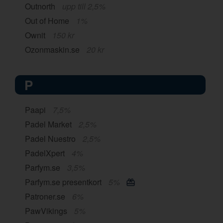
Outnorth
upp till 2,5%
Out of Home
1%
Ownit
150 kr
Ozonmaskin.se
20 kr
P
Paapi
7,5%
Padel Market
2,5%
Padel Nuestro
2,5%
PadelXpert
4%
Parfym.se
3,5%
Parfym.se presentkort
5%
Patroner.se
6%
PawVikings
5%