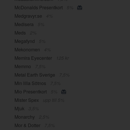
McDonalds Presentkort
5%
Medgravyr.se
4%
Medisera
5%
Meds
2%
Megafynd
5%
Mekonomen
4%
Memira Eyecenter
125 kr
Memmo
7,5%
Metal Earth Sverige
7,5%
Min lilla Sötnos
7,5%
Mio Presentkort
5%
Mister Spex
upp till 5%
Mjuk
3,5%
Monarchy
2,5%
Mor & Dotter
7,5%