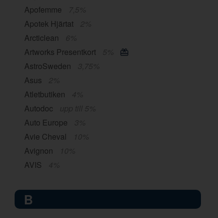
Apofemme
7,5%
Apotek Hjärtat
2%
Arcticlean
6%
Artworks Presentkort
5%
AstroSweden
3,75%
Asus
2%
Atletbutiken
4%
Autodoc
upp till 5%
Auto Europe
3%
Avie Cheval
10%
Avignon
10%
AVIS
4%
B