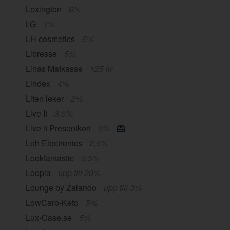
Lexington
6%
LG
1%
LH cosmetics
5%
Libresse
5%
Linas Matkasse
125 kr
Lindex
4%
Liten leker
2%
Live It
3,5%
Live it Presentkort
5%
Loh Electronics
2,5%
Lookfantastic
0,5%
Loopia
upp till 20%
Lounge by Zalando
upp till 3%
LowCarb-Keto
5%
Lux-Case.se
5%