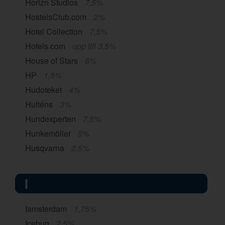
Horizn Studios
7,5%
HostelsClub.com
2%
Hotel Collection
7,5%
Hotels.com
upp till 3,5%
House of Stars
8%
HP
1,5%
Hudoteket
4%
Hulténs
3%
Hundexperten
7,5%
Hunkemöller
5%
Husqvarna
2,5%
I
Iamsterdam
1,75%
Icebug
2,5%