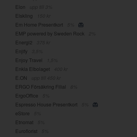
Elon
upp till 3%
Elskling
150 kr
Em Home Presentkort
5%
EMP powered by Sweden Rock
2%
Energi2
375 kr
Enjify
3,5%
Enjoy Travel
1,5%
Enkla Elbolaget
400 kr
E.ON
upp till 450 kr
ERGO Försäkring Filial
8%
ErgoOffice
5%
Espresso House Presentkort
5%
eStore
5%
Etnomat
5%
Euroflorist
5%