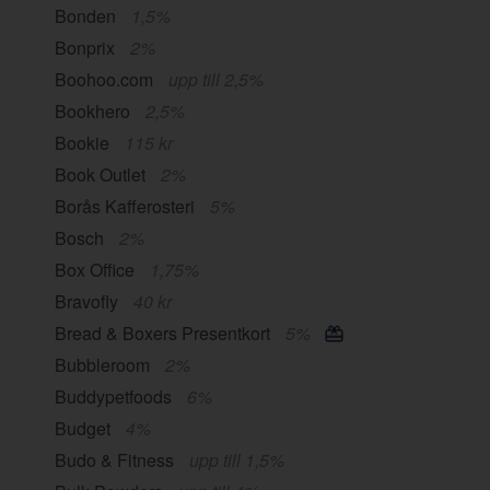
Bonden
1,5%
Bonprix
2%
Boohoo.com
upp till 2,5%
Bookhero
2,5%
Bookie
115 kr
Book Outlet
2%
Borås Kafferosteri
5%
Bosch
2%
Box Office
1,75%
Bravofly
40 kr
Bread & Boxers Presentkort
5%
Bubbleroom
2%
Buddypetfoods
6%
Budget
4%
Budo & Fitness
upp till 1,5%