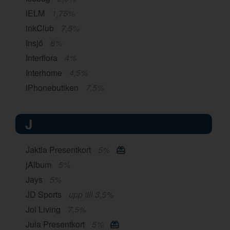
iELM
1,75%
inkClub
7,5%
Insjö
8%
Interflora
4%
Interhome
4,5%
iPhonebutiken
7,5%
J
Jaktia Presentkort
5%
jAlbum
5%
Jays
5%
JD Sports
upp till 3,5%
Joi Living
7,5%
Jula Presentkort
5%