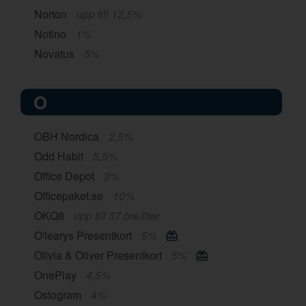
Norton
upp till 12,5%
Notino
1%
Novatus
5%
O
OBH Nordica
2,5%
Odd Habit
5,5%
Office Depot
3%
Officepaket.se
10%
OKQ8
upp till 37 öre/liter
O'learys Presentkort
5%
Olivia & Oliver Presentkort
5%
OnePlay
4,5%
Ostogram
4%