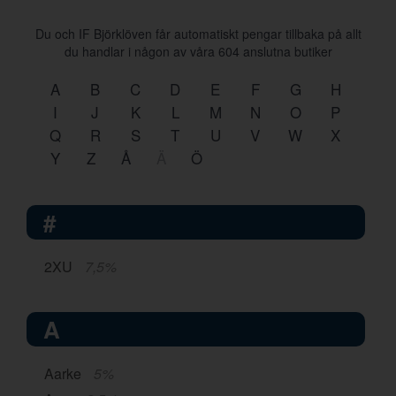
Du och IF Björklöven får automatiskt pengar tillbaka på allt
du handlar i någon av våra
604
anslutna butiker
A
B
C
D
E
F
G
H
I
J
K
L
M
N
O
P
Q
R
S
T
U
V
W
X
Y
Z
Å
Ä
Ö
#
2XU
7,5%
A
Aarke
5%