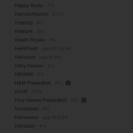
Happy Socks
1%
Harman/Kardon
2,5%
Hatshop
5%
Hatstore
5%
Health Royals
3%
HelloFresh
upp till 100 kr
Helloprint
upp till 6%
Helly Hansen
5%
HENRIK
5%
H&M Presentkort
5%
Holdit
2,5%
Holy Greens Presentkort
5%
Homeheart
5%
Homeroom
upp till 2,5%
Homezan
4%