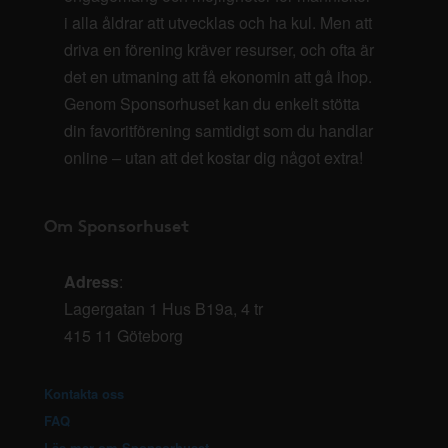
i alla åldrar att utvecklas och ha kul. Men att
driva en förening kräver resurser, och ofta är
det en utmaning att få ekonomin att gå ihop.
Genom Sponsorhuset kan du enkelt stötta
din favoritförening samtidigt som du handlar
online – utan att det kostar dig något extra!
Om Sponsorhuset
Adress
:
Lagergatan 1 Hus B19a, 4 tr
415 11 Göteborg
Kontakta oss
FAQ
Läs mer om Sponsorhuset