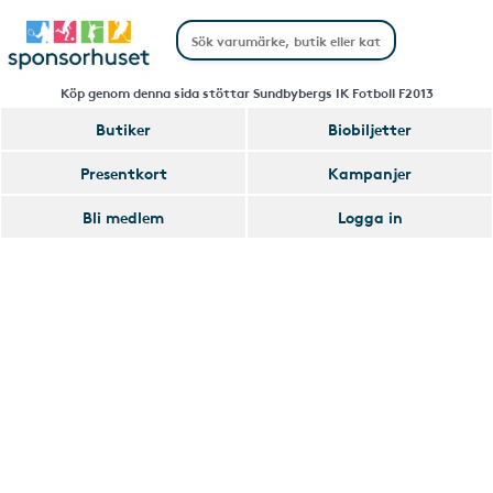
Köp genom denna sida stöttar Sundbybergs IK Fotboll F2013
Butiker
Biobiljetter
Handla
Presentkort
Kampanjer
Smart
Bli medlem
Logga in
Glömmer
Lägg
du
till
av
Handla
att
Smart