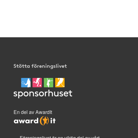
fungerar,
klicka
här
.
Stötta föreningslivet
En del av AwardIt
Föreningslivet är en viktig del av vårt