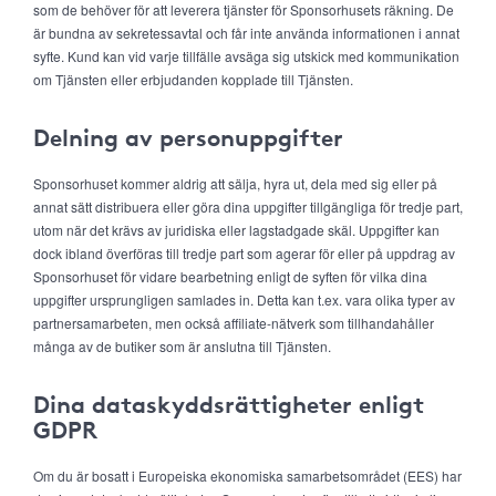
som de behöver för att leverera tjänster för Sponsorhusets räkning. De
är bundna av sekretessavtal och får inte använda informationen i annat
syfte. Kund kan vid varje tillfälle avsäga sig utskick med kommunikation
om Tjänsten eller erbjudanden kopplade till Tjänsten.
Delning av personuppgifter
Sponsorhuset kommer aldrig att sälja, hyra ut, dela med sig eller på
annat sätt distribuera eller göra dina uppgifter tillgängliga för tredje part,
utom när det krävs av juridiska eller lagstadgade skäl. Uppgifter kan
dock ibland överföras till tredje part som agerar för eller på uppdrag av
Sponsorhuset för vidare bearbetning enligt de syften för vilka dina
uppgifter ursprungligen samlades in. Detta kan t.ex. vara olika typer av
partnersamarbeten, men också affiliate-nätverk som tillhandahåller
många av de butiker som är anslutna till Tjänsten.
Dina dataskyddsrättigheter enligt
GDPR
Om du är bosatt i Europeiska ekonomiska samarbetsområdet (EES) har