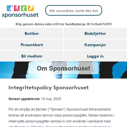
Köp genom denna sida stöttar Sundbybergs IK Fotboll F2013
Butiker
Biobiljetter
Presentkort
Kampanjer
Bli medlem
Logga in
Om Sponsorhuset
Integritetspolicy Sponsorhuset
Senast uppdaterad:
15 maj, 2025
För att utnyttja de tjänster ("Tjänsten") Sponsorhuset tillhandahåller
fordras att användare lämnar vissa personuppgifter. Nedan beskrivs i
vilket syfte personuppgifter samlas in och används i samband med
utnyttjande av Tjänsten. Genom att registrera sig för användning av