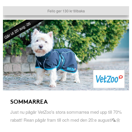
Fello ger 130 kr tillbaka
Går ut 20 aug -26
SOMMARREA
Just nu pågår VetZoo's stora sommarrea med upp till 70%
rabatt! Rean pågår fram till och med den 20:e augusti🦜🌼