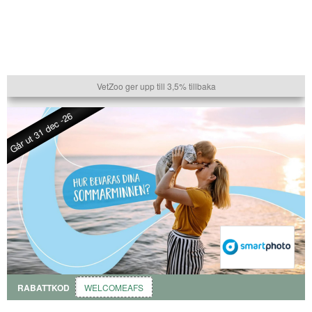
VetZoo ger upp till 3,5% tillbaka
Går ut 31 dec -26
RABATTKOD
WELCOMEAFS