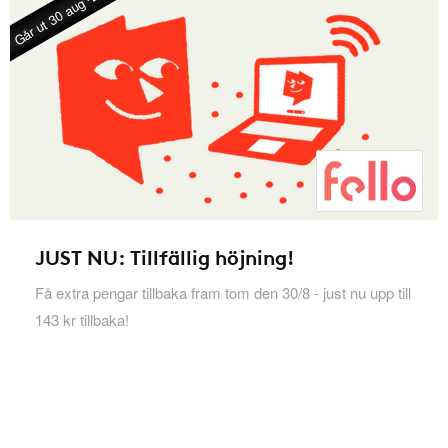
Går ut 30 aug -26
JUST NU: Tillfällig höjning!
Få extra pengar tillbaka fram tom den 30/8 - just nu upp till
143 kr tillbaka!