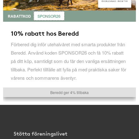
RABATTKOD
SPONSOR26
10% rabatt hos Beredd
Förbered dig inför utehalvåret med smarta produkter från
Beredd. Använd koden SPONSOR26 och få 10% rabatt
på ditt köp, samtidigt som du får den vanliga ersättningen
tillbaka. Perfekt tillfälle att fylla på med praktiska saker för
vårens och sommarens äventyr.
Beredd ger 4% tillbaka
Stötta föreningslivet