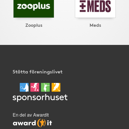
Zooplus
Meds
Stötta föreningslivet
En del av AwardIt