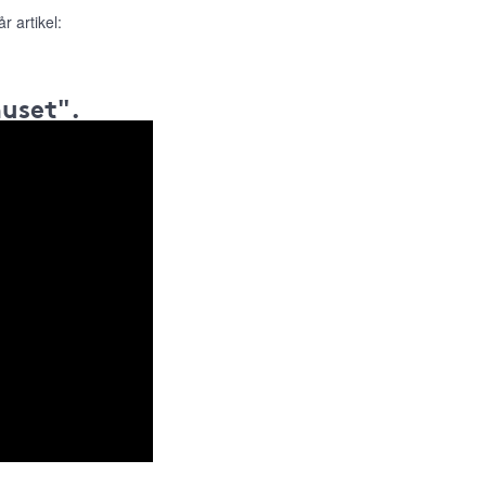
r artikel:
huset".