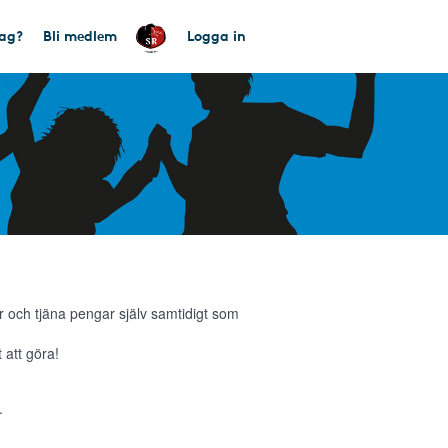
tag?
Bli medlem
Logga in
 och tjäna pengar själv samtidigt som
 att göra!
.