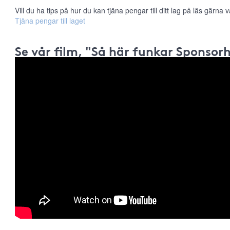
Vill du ha tips på hur du kan tjäna pengar till ditt lag på läs gärna vå
Tjäna pengar till laget
Se vår film, "Så här funkar Sponsor