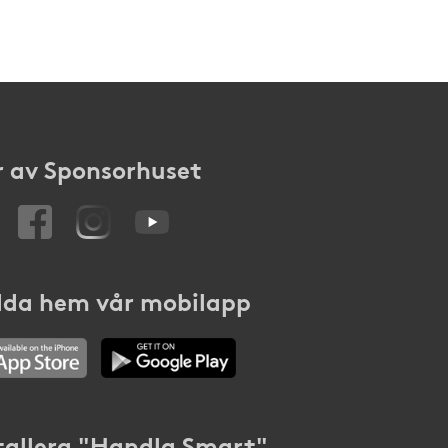
 av Sponsorhuset
da hem vår mobilapp
tallera "Handla Smart"