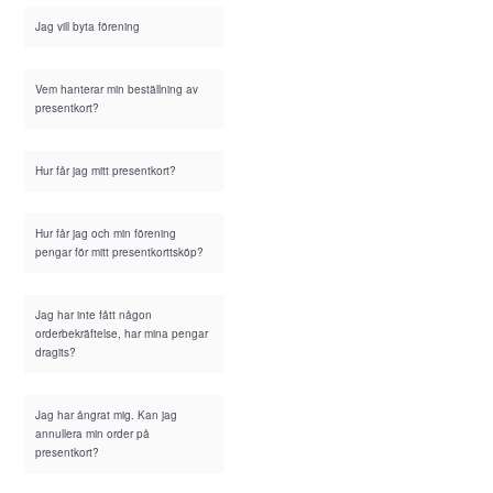
Jag vill byta förening
Vem hanterar min beställning av
presentkort?
Hur får jag mitt presentkort?
Hur får jag och min förening
pengar för mitt presentkorttsköp?
Jag har inte fått någon
orderbekräftelse, har mina pengar
dragits?
Jag har ångrat mig. Kan jag
annullera min order på
presentkort?