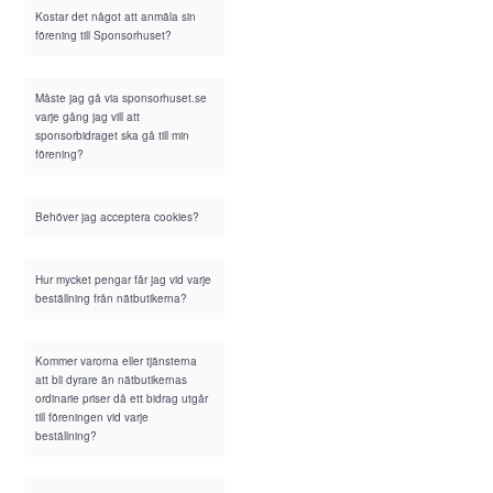
Kostar det något att anmäla sin
förening till Sponsorhuset?
Måste jag gå via sponsorhuset.se
varje gång jag vill att
sponsorbidraget ska gå till min
förening?
Behöver jag acceptera cookies?
Hur mycket pengar får jag vid varje
beställning från nätbutikerna?
Kommer varorna eller tjänsterna
att bli dyrare än nätbutikernas
ordinarie priser då ett bidrag utgår
till föreningen vid varje
beställning?