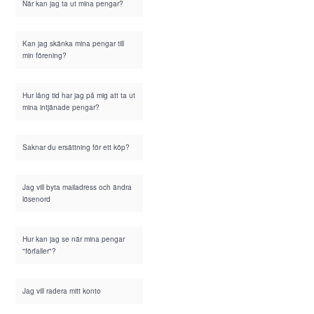
När kan jag ta ut mina pengar?
Kan jag skänka mina pengar till
min förening?
Hur lång tid har jag på mig att ta ut
mina intjänade pengar?
Saknar du ersättning för ett köp?
Jag vill byta mailadress och ändra
lösenord
Hur kan jag se när mina pengar
"förfaller"?
Jag vill radera mitt konto