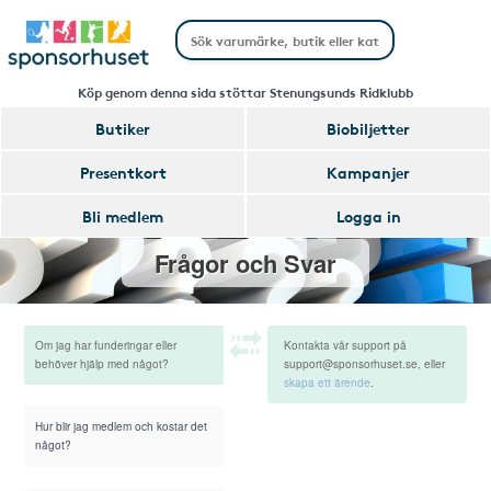
Köp genom denna sida stöttar Stenungsunds Ridklubb
Butiker
Biobiljetter
Presentkort
Kampanjer
Bli medlem
Logga in
Frågor och Svar
Om jag har funderingar eller
Kontakta vår support på
behöver hjälp med något?
support@sponsorhuset.se, eller
skapa ett ärende
.
Hur blir jag medlem och kostar det
något?