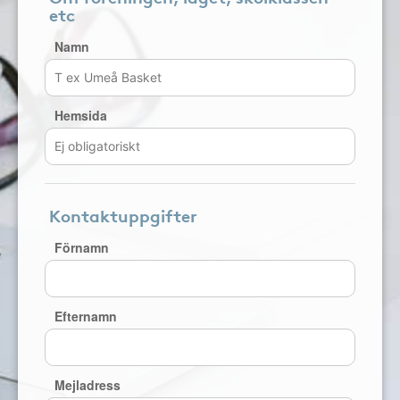
etc
Namn
Hemsida
Kontaktuppgifter
Förnamn
Efternamn
Mejladress