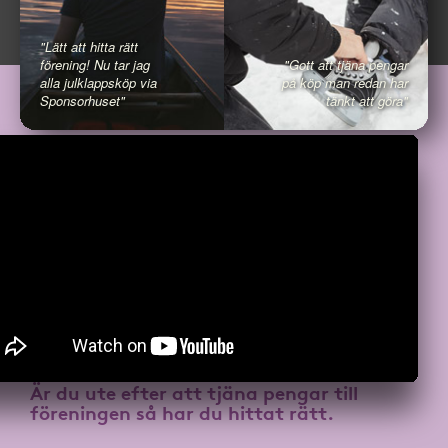
"Lätt att hitta rätt
förening! Nu tar jag
"Gott att tjäna pengar
alla julklappsköp via
på köp man redan har
Sponsorhuset"
tänkt att göra"
Är du ute efter att
tjäna pengar till
föreningen
så har du hittat rätt.