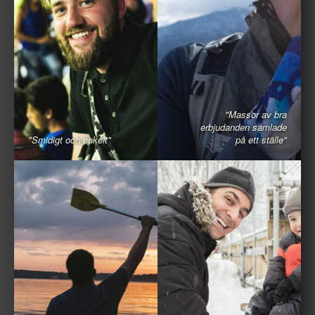
"Massor av bra
erbjudanden samlade
"Smidigt och enkelt"
på ett ställe"