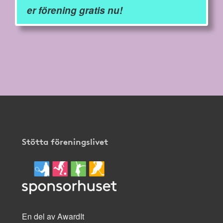
er förening gratis nu!
Stötta föreningslivet
En del av AwardIt