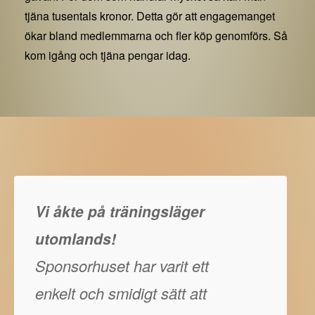
tjäna tusentals kronor. Detta gör att engagemanget
ökar bland medlemmarna och fler köp genomförs. Så
kom igång och tjäna pengar idag.
Vi åkte på träningsläger
utomlands!
Sponsorhuset har varit ett
enkelt och smidigt sätt att