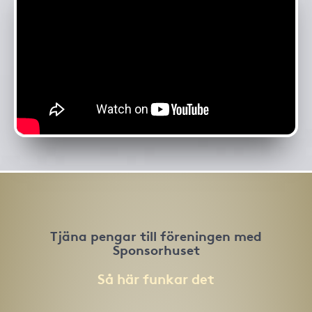
Tjäna pengar till föreningen med
Sponsorhuset
Så här funkar det