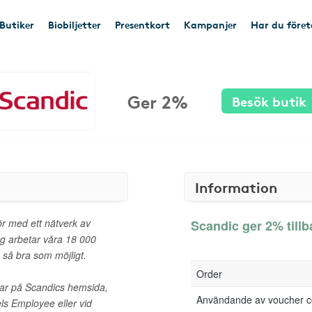
Butiker
Biobiljetter
Presentkort
Kampanjer
Har du före
Ger 2%
Besök butik
Information
ör med ett nätverk av
Scandic ger 2% tillb
ag arbetar våra 18 000
 så bra som möjligt.
Order
ngar på Scandics hemsida,
Användande av voucher 
ls Employee eller vid