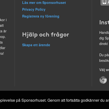
Läs mer om Sponsorhuset
Privacy Policy
Registrera ny förening
kor i
Ins
att
ta är
Hjälp och frågor
Handla
hop.
dig Sp
ta
direkt
Skapa ett ärende
dlar
ra!
Du på
besöke
Välj w
 upplevelse på Sponsorhuset. Genom att fortsätta godkänner du