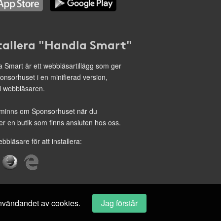
tallera "Handla Smart"
 Smart är ett webbläsartillägg som ger
onsorhuset i en minifierad version,
 i webbläsaren.
minns om Sponsorhuset när du
r en butik som finns ansluten hos oss.
ebbläsare för att installera:
 användandet av cookies.
Jag förstår