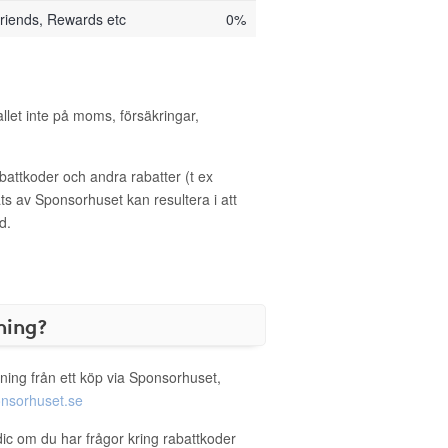
riends, Rewards etc
0%
allet inte på moms, försäkringar,
ttkoder och andra rabatter (t ex
s av Sponsorhuset kan resultera i att
d.
ning?
ning från ett köp via Sponsorhuset,
nsorhuset.se
dic om du har frågor kring rabattkoder