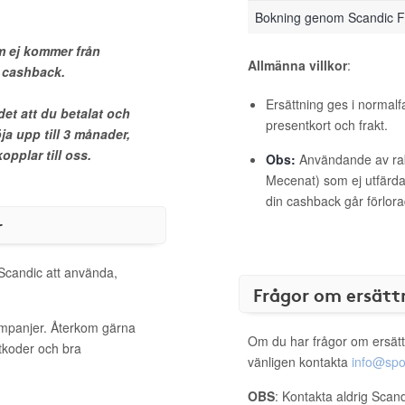
Bokning genom Scandic F
 ej kommer från
Allmänna villkor
:
n cashback.
Ersättning ges i normalf
et att du betalat och
presentkort och frakt.
ja upp till 3 månader,
pplar till oss.
Obs:
Användande av raba
Mecenat) som ej utfärdat
din cashback går förlora
r
 Scandic att använda,
Frågor om ersätt
ampanjer. Återkom gärna
Om du har frågor om ersätt
ttkoder och bra
vänligen kontakta
info@spo
OBS
: Kontakta aldrig Scan