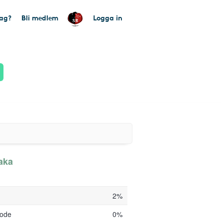
tag?
Bli medlem
Logga in
aka
2%
code
0%