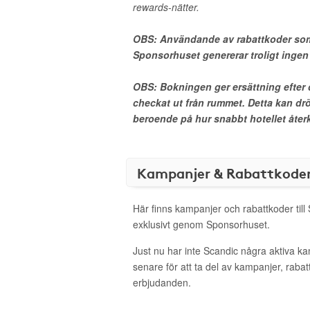
rewards-nätter.
OBS: Användande av rabattkoder som
Sponsorhuset genererar troligt inge
OBS: Bokningen ger ersättning efter d
checkat ut från rummet. Detta kan drö
beroende på hur snabbt hotellet återko
Kampanjer & Rabattkode
Här finns kampanjer och rabattkoder till
exklusivt genom Sponsorhuset.
Just nu har inte Scandic några aktiva k
senare för att ta del av kampanjer, raba
erbjudanden.