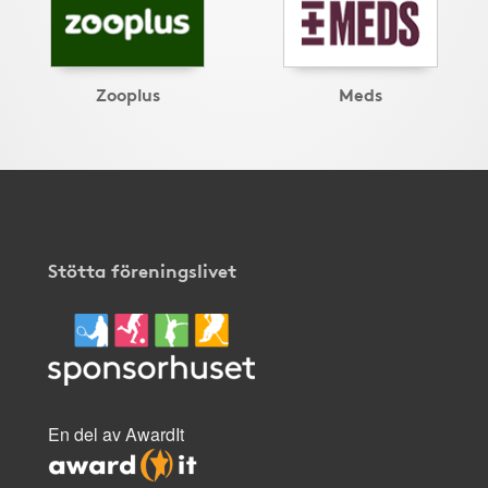
Zooplus
Meds
Stötta föreningslivet
En del av AwardIt