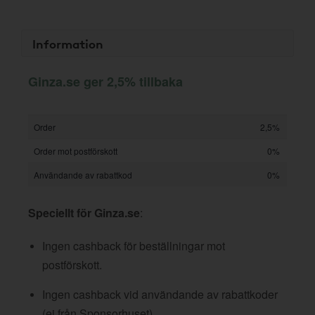
Information
Ginza.se ger 2,5% tillbaka
Order
2,5%
Order mot postförskott
0%
Användande av rabattkod
0%
Speciellt för Ginza.se
:
Ingen cashback för beställningar mot
postförskott.
Ingen cashback vid användande av rabattkoder
(ej från Sponsorhuset).