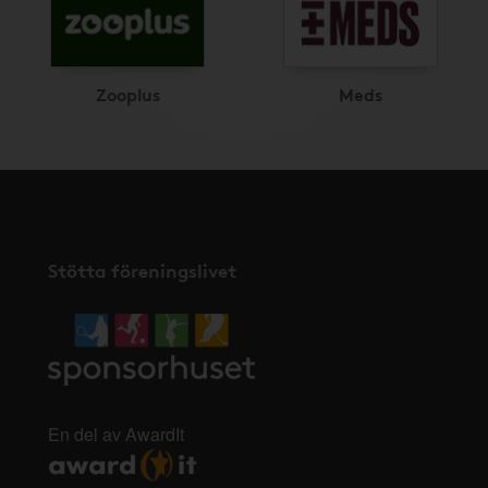
Zooplus
Meds
Stötta föreningslivet
En del av AwardIt