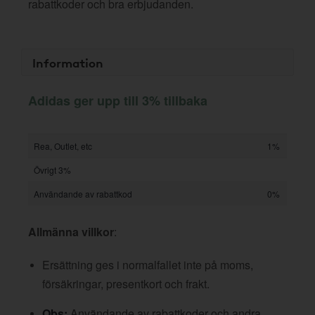
rabattkoder och bra erbjudanden.
Information
Adidas ger upp till 3% tillbaka
Rea, Outlet, etc
1%
Övrigt 3%
Användande av rabattkod
0%
Allmänna villkor
:
Ersättning ges i normalfallet inte på moms,
försäkringar, presentkort och frakt.
Obs:
Användande av rabattkoder och andra