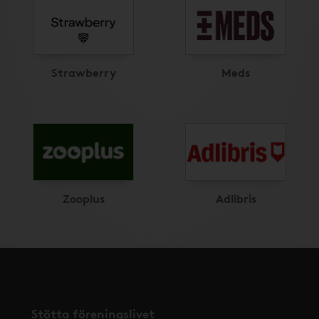
Strawberry
Meds
Zooplus
Adlibris
Stötta föreningslivet