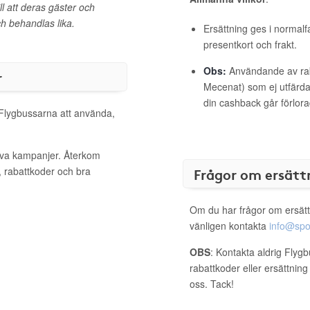
ll att deras gäster och
h behandlas lika.
Ersättning ges i normalf
presentkort och frakt.
Obs:
Användande av raba
r
Mecenat) som ej utfärdat
din cashback går förlora
 Flygbussarna att använda,
tiva kampanjer. Återkom
, rabattkoder och bra
Frågor om ersätt
Om du har frågor om ersätt
vänligen kontakta
info@spo
OBS
: Kontakta aldrig Flyg
rabattkoder eller ersättnin
oss. Tack!