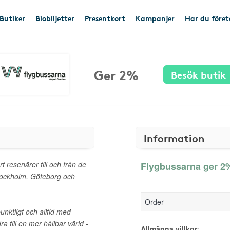
Butiker
Biobiljetter
Presentkort
Kampanjer
Har du före
Ger 2%
Besök butik
Information
 resenärer till och från de
Flygbussarna ger 2%
 Stockholm, Göteborg och
Order
unktligt och alltid med
dra till en mer hållbar värld -
Allmänna villkor
: