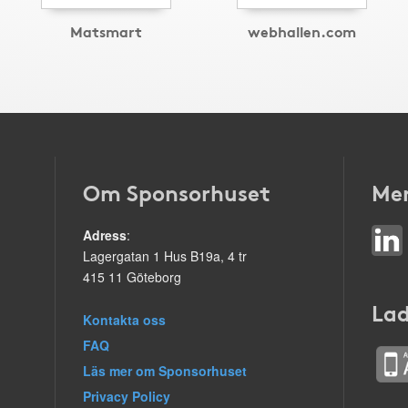
Matsmart
webhallen.com
Om Sponsorhuset
Mer
Adress
:
Lagergatan 1 Hus B19a, 4 tr
415 11 Göteborg
Lad
Kontakta oss
FAQ
Läs mer om Sponsorhuset
Privacy Policy