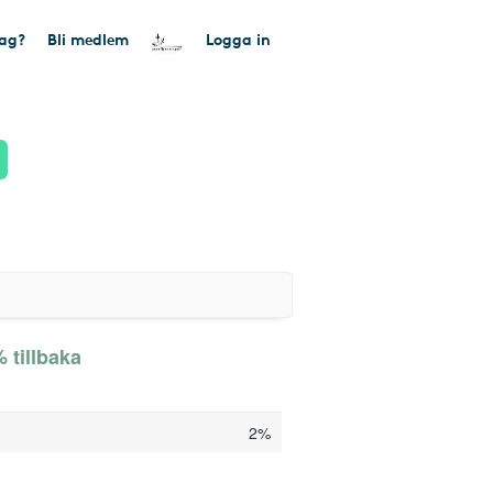
tag?
Bli medlem
Logga in
 tillbaka
2%