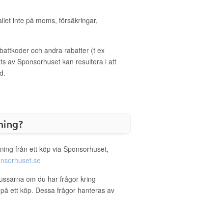
allet inte på moms, försäkringar,
ttkoder och andra rabatter (t ex
s av Sponsorhuset kan resultera i att
d.
ning?
ning från ett köp via Sponsorhuset,
nsorhuset.se
bussarna om du har frågor kring
g på ett köp. Dessa frågor hanteras av