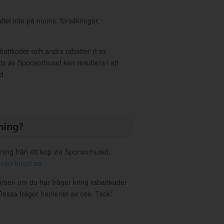
allet inte på moms, försäkringar,
ttkoder och andra rabatter (t ex
s av Sponsorhuset kan resultera i att
d.
ning?
ning från ett köp via Sponsorhuset,
nsorhuset.se
örsen om du har frågor kring rabattkoder
. Dessa frågor hanteras av oss. Tack!