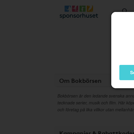
S
Om Bokbörsen
Bokbörsen är den ledande svenska ann
tecknade serier, musik och film. Här köp
och företag på lika villkor utan mellanhä
Kampanjer & Rabattkode