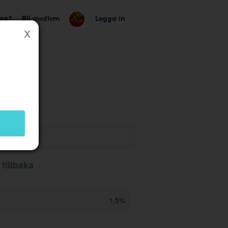
tag?
Bli medlem
Logga in
k
tillbaka
1,5%