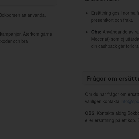
Ersättning ges i normalf
l Bokbörsen att använda,
presentkort och frakt.
Obs:
Användande av raba
a kampanjer. Återkom gärna
Mecenat) som ej utfärdat
ttkoder och bra
din cashback går förlora
Frågor om ersätt
Om du har frågor om ersätt
vänligen kontakta
info@spo
OBS
: Kontakta aldrig Bokb
eller ersättning på ett köp