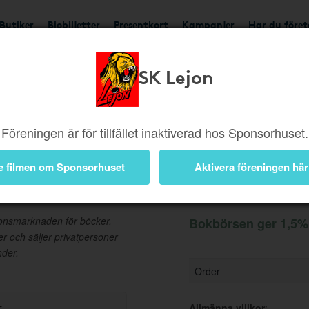
Butiker
Biobiljetter
Presentkort
Kampanjer
Har du före
SK Lejon
Ger 1,5%
Besök buti
Föreningen är för tillfället inaktiverad hos Sponsorhuset.
e filmen om Sponsorhuset
Aktivera föreningen här
Information
onsmarknaden för böcker,
Bokbörsen ger 1,5% 
er och säljer privatpersoner
nder.
Order
r
Allmänna villkor
: