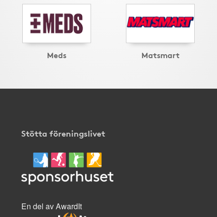
Meds
Matsmart
Stötta föreningslivet
En del av AwardIt