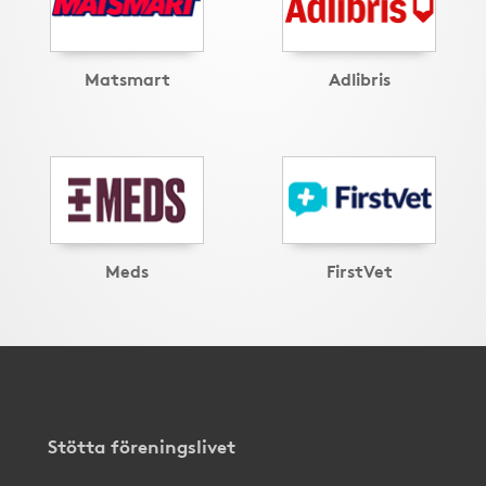
Matsmart
Adlibris
Meds
FirstVet
Stötta föreningslivet