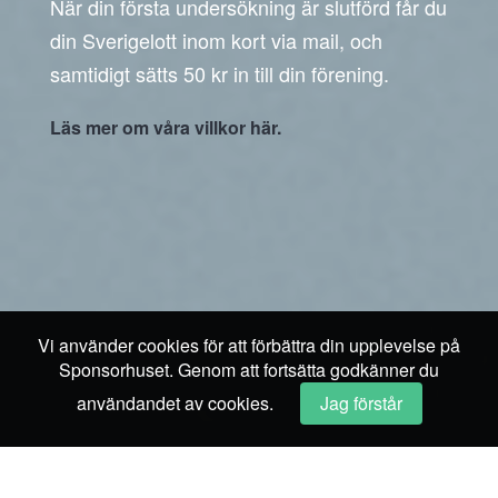
När din första undersökning är slutförd får du
din Sverigelott inom kort via mail, och
samtidigt sätts 50 kr in till din förening.
Läs mer om våra villkor här.
Vi använder cookies för att förbättra din upplevelse på
Sponsorhuset. Genom att fortsätta godkänner du
användandet av cookies.
Jag förstår