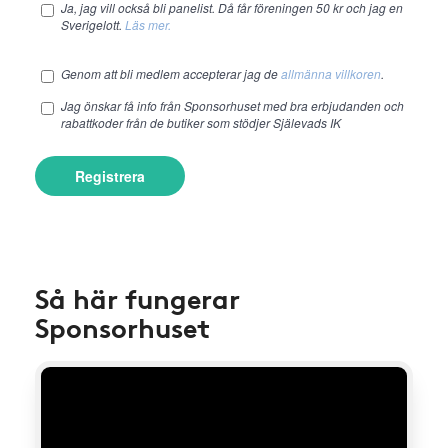
Ja, jag vill också bli panelist. Då får föreningen 50 kr och jag en
Sverigelott.
Läs mer.
Genom att bli medlem accepterar jag de
allmänna villkoren
.
Jag önskar få info från Sponsorhuset med bra erbjudanden och
rabattkoder från de butiker som stödjer Själevads IK
Registrera
Så här fungerar
Sponsorhuset