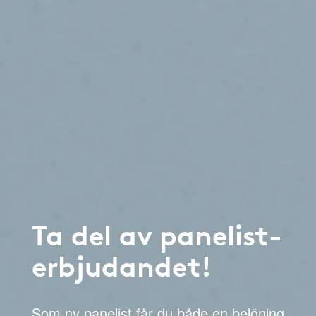
Ta del av panelist-
erbjudandet!
Som ny panelist får du både en belöning