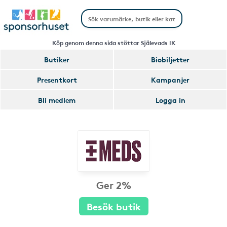
Köp genom denna sida stöttar Själevads IK
Butiker
Biobiljetter
Presentkort
Kampanjer
Bli medlem
Logga in
Ger 2%
Besök butik