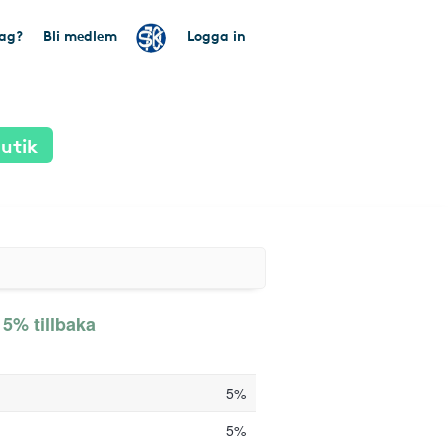
tag?
Bli medlem
Logga in
utik
 5% tillbaka
5%
5%