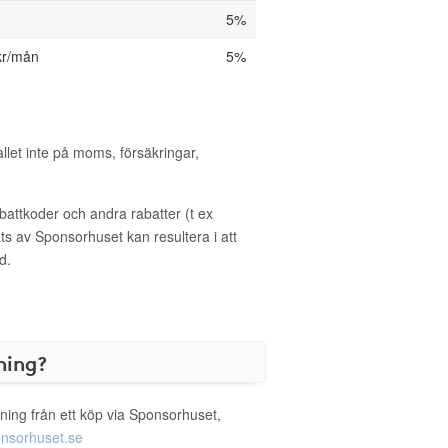
5%
kr/mån
5%
allet inte på moms, försäkringar,
ttkoder och andra rabatter (t ex
s av Sponsorhuset kan resultera i att
d.
ning?
ning från ett köp via Sponsorhuset,
nsorhuset.se