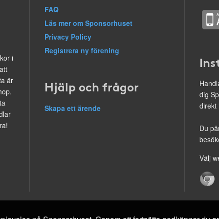
FAQ
Läs mer om Sponsorhuset
Privacy Policy
Registrera ny förening
kor i
Ins
att
ta är
Hjälp och frågor
Handla
hop.
dig Sp
ta
direkt
Skapa ett ärende
dlar
ra!
Du på
besöke
Välj w