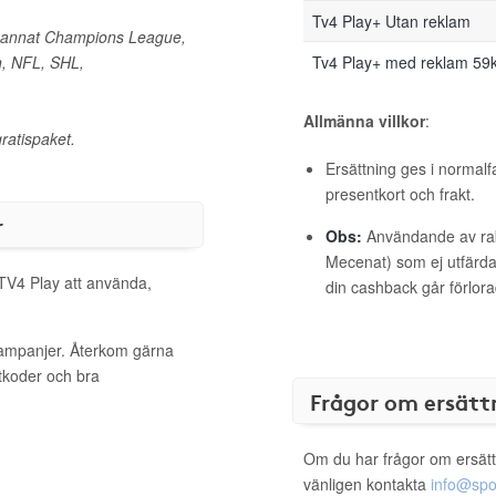
Tv4 Play+ Utan reklam
d annat Champions League,
n, NFL, SHL,
Tv4 Play+ med reklam 59
Allmänna villkor
:
ratispaket.
Ersättning ges i normalf
presentkort och frakt.
r
Obs:
Användande av raba
Mecenat) som ej utfärdat
 TV4 Play att använda,
din cashback går förlora
kampanjer. Återkom gärna
ttkoder och bra
Frågor om ersätt
Om du har frågor om ersätt
vänligen kontakta
info@spo