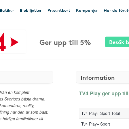
Butiker
Biobiljetter
Presentkort
Kampanjer
Har du före
Ger upp till 5%
Besök b
Information
 från en komplett
TV4 Play ger upp till
inns Sveriges bästa drama,
okumentärer, reality,
lning när den är som bäst.
Tv4 Play+ Sport Total
härliga familjefilmer till
Tv4 Play+ Sport