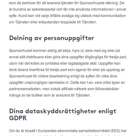
som de behöver för att leverera tjänster för Sponsorhusets räkning. De
är bundna av sekretessavtal och får inte använda informationen i annat
syfte. Kund kan vid varje tillfälle avsäga sig utskick med kommunikation
om Tjänsten eller erbjudanden kopplade till Tjänsten.
Delning av personuppgifter
Sponsorhuset kommer aldrig att sälja, hyra ut, dela med sig eller på
annat sätt distribuera eller göra dina uppgifter tillgängliga för tredje part,
utom när det krävs av juridiska eller lagstadgade skäl. Uppgifter kan
dock ibland överföras till tredje part som agerar för eller på uppdrag av
Sponsorhuset för vidare bearbetning enligt de syften för vilka dina
uppgifter ursprungligen samlades in. Detta kan t.ex. vara olika typer av
partnersamarbeten, men också affiliate-nätverk som tillhandahåller
många av de butiker som är anslutna till Tjänsten.
Dina dataskyddsrättigheter enligt
GDPR
Om du är bosatt i Europeiska ekonomiska samarbetsområdet (EES) har